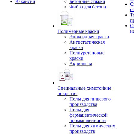
Вакансии
Бетонные стяжки
С
Фибра для бетона
о
Т
п
О
н
Полимерные краски
Эпоксидная краска
Антистатическая
краска
Полиуретановые
краски
Акриловая
Специальные химстойкие
покрытия
Полы для пищевого
производства
Полы для
фармацевтической
промышленности
Полы для химических
производств