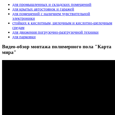
для промышленных и складских помещений
для крытых автостоянок и гаражей
для помещений с наличием чувствительной
электроники
стойких к кислотным, щелочным и кислотно-щелочным
средам
для движения погрузочно-разгрузочной техники
для парковки
Видео-обзор монтажа полимерного пола "Карта
мира"