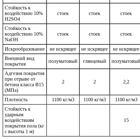
Стойкость к
воздействию 10%
стоек
стоек
стоек
H2SO4
Стойкость к
воздействию 10%
стоек
стоек
стоек
NaOH
Искрообразование
не искрящее
не искрящее
не искрящее
Внешний вид
полуматовый
глянцевый
полуматовы
покрытия
Адгезия покрытия
при отрыве от
2
2
2,2
бетона класса В15
(МПа)
Плотность
1100 кг/м3
1100 кг/м3
1100 кг/м3
Стойкость к
ударным
воздействиям
15
покрытия пола (кг
с высоты 1 м)