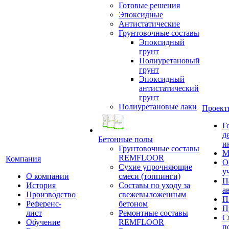
Готовые решения
Эпоксидные
Антистатические
Грунтовочные составы
Эпоксидный
грунт
Полиуретановый
грунт
Эпоксидный
антистатический
грунт
Полиуретановые лаки
Проект
Г
д
Бетонные полы
и
Грунтовочные составы
М
REMFLOOR
Компания
О
Сухие упрочняющие
у
О компании
смеси (топпинги)
П
История
Составы по уходу за
а
Производство
свежевыложенным
П
Референс-
бетоном
П
лист
Ремонтные составы
С
Обучение
REMFLOOR
п