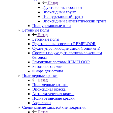
Назад
Грунтовочные составы
Эпоксидный грунт
Полиуретановый грунт
Эпоксидный антистатический грунт
Полиуретановые лаки
Бетонные полы
Назад
Бетонные полы
Грунтовочные составы REMFLOOR
Сухие упрочняющие смеси (топпинги)
Составы по уходу за свежевыложенным
бетоном
Ремонтные составы REMFLOOR
Бетонные стяжки
Фибра для бетона
Полимерные краски
Назад
Полимерные краски
Эпоксидная краска
Антистатическая краска
Полиуретановые краски
Акриловая
Специальные химстойкие покрытия
Назад