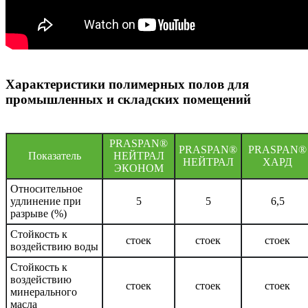
Характеристики полимерных полов для
промышленных и складских помещений
PRASPAN®
PRASPAN®
PRASPAN®
Показатель
НЕЙТРАЛ
НЕЙТРАЛ
ХАРД
ЭКОНОМ
Относительное
удлинение при
5
5
6,5
разрыве (%)
Стойкость к
стоек
стоек
стоек
воздействию воды
Стойкость к
воздействию
стоек
стоек
стоек
минерального
масла