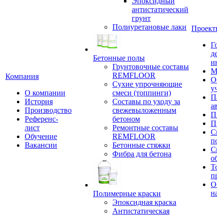
Эпоксидный
антистатический
грунт
Полиуретановые лаки
Проект
Г
д
Бетонные полы
и
Грунтовочные составы
М
REMFLOOR
Компания
О
Сухие упрочняющие
у
О компании
смеси (топпинги)
П
История
Составы по уходу за
а
Производство
свежевыложенным
П
Референс-
бетоном
П
лист
Ремонтные составы
С
Обучение
REMFLOOR
п
Вакансии
Бетонные стяжки
С
Фибра для бетона
о
Т
п
О
н
Полимерные краски
Эпоксидная краска
Антистатическая