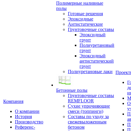
Полимерные наливные
полы
Готовые решения
Эпоксидные
Антистатические
Грунтовочные составы
Эпоксидный
грунт
Полиуретановый
грунт
Эпоксидный
антистатический
грунт
Полиуретановые лаки
Проект
Г
д
Бетонные полы
и
Грунтовочные составы
М
REMFLOOR
Компания
О
Сухие упрочняющие
у
О компании
смеси (топпинги)
П
История
Составы по уходу за
а
Производство
свежевыложенным
П
Референс-
бетоном
П