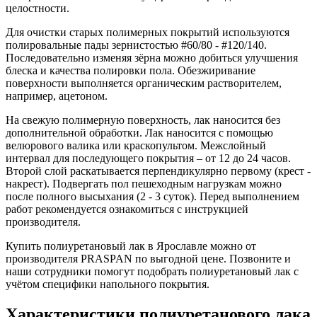
целостности.
Для очистки старых полимерных покрытий используются
полировальные пады зернистостью #60/80 - #120/140.
Последовательно изменяя зёрна можно добиться улучшения
блеска и качества полировки пола. Обезжиривание
поверхности выполняется органическим растворителем,
например, ацетоном.
На свежую полимерную поверхность, лак наносится без
дополнительной обработки. Лак наносится с помощью
велюрового валика или краскопультом. Межслойный
интервал для последующего покрытия – от 12 до 24 часов.
Второй слой раскатывается перпендикулярно первому (крест -
накрест). Подвергать пол пешеходным нагрузкам можно
после полного высыхания (2 - 3 суток). Перед выполнением
работ рекомендуется ознакомиться с инструкцией
производителя.
Купить полиуретановый лак в Ярославле можно от
производителя PRASPAN по выгодной цене. Позвоните и
наши сотрудники помогут подобрать полиуретановый лак с
учётом специфики напольного покрытия.
Характеристики полиуретанового лака