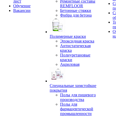
лист
Ремонтные составы
С
Обучение
REMFLOOR
п
Вакансии
Бетонные стяжки
С
Фибра для бетона
о
Т
п
О
н
Полимерные краски
Эпоксидная краска
Антистатическая
краска
Полиуретановые
краски
Акриловая
Специальные химстойкие
покрытия
Полы для пищевого
производства
Полы для
фармацевтической
промышленности