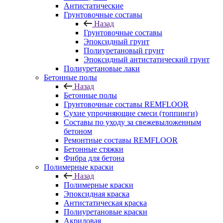
Антистатические
Грунтовочные составы
Назад
Грунтовочные составы
Эпоксидный грунт
Полиуретановый грунт
Эпоксидный антистатический грунт
Полиуретановые лаки
Бетонные полы
Назад
Бетонные полы
Грунтовочные составы REMFLOOR
Сухие упрочняющие смеси (топпинги)
Составы по уходу за свежевыложенным
бетоном
Ремонтные составы REMFLOOR
Бетонные стяжки
Фибра для бетона
Полимерные краски
Назад
Полимерные краски
Эпоксидная краска
Антистатическая краска
Полиуретановые краски
Акриловая