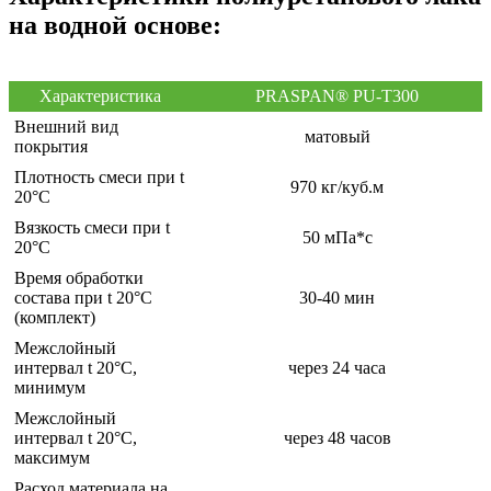
на водной основе:
Характеристика
PRASPAN® PU-T300
Внешний вид
матовый
покрытия
Плотность смеси при t
970 кг/куб.м
20°C
Вязкость смеси при t
50 мПа*с
20°С
Время обработки
состава при t 20°C
30-40 мин
(комплект)
Межслойный
интервал t 20°С,
через 24 часа
минимум
Межслойный
интервал t 20°С,
через 48 часов
максимум
Расход материала на