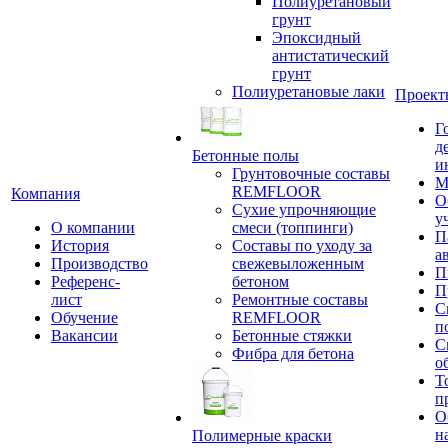
Полиуретановый
грунт
Эпоксидный
антистатический
грунт
Полиуретановые лаки
Проект
Г
д
Бетонные полы
и
Грунтовочные составы
М
REMFLOOR
Компания
О
Сухие упрочняющие
у
О компании
смеси (топпинги)
П
История
Составы по уходу за
а
Производство
свежевыложенным
П
Референс-
бетоном
П
лист
Ремонтные составы
С
Обучение
REMFLOOR
п
Вакансии
Бетонные стяжки
С
Фибра для бетона
о
Т
п
О
н
Полимерные краски