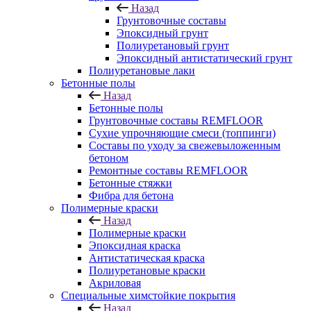
Назад
Грунтовочные составы
Эпоксидный грунт
Полиуретановый грунт
Эпоксидный антистатический грунт
Полиуретановые лаки
Бетонные полы
Назад
Бетонные полы
Грунтовочные составы REMFLOOR
Сухие упрочняющие смеси (топпинги)
Составы по уходу за свежевыложенным
бетоном
Ремонтные составы REMFLOOR
Бетонные стяжки
Фибра для бетона
Полимерные краски
Назад
Полимерные краски
Эпоксидная краска
Антистатическая краска
Полиуретановые краски
Акриловая
Специальные химстойкие покрытия
Назад