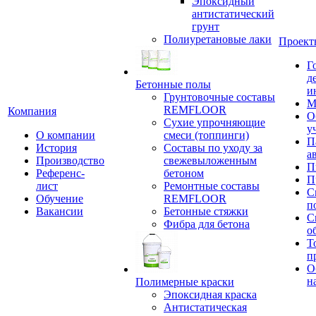
Эпоксидный
антистатический
грунт
Полиуретановые лаки
Проект
Г
д
Бетонные полы
и
Грунтовочные составы
М
REMFLOOR
Компания
О
Сухие упрочняющие
у
О компании
смеси (топпинги)
П
История
Составы по уходу за
а
Производство
свежевыложенным
П
Референс-
бетоном
П
лист
Ремонтные составы
С
Обучение
REMFLOOR
п
Вакансии
Бетонные стяжки
С
Фибра для бетона
о
Т
п
О
н
Полимерные краски
Эпоксидная краска
Антистатическая