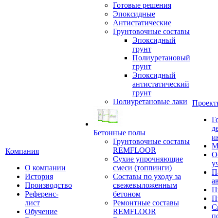
Готовые решения
Эпоксидные
Антистатические
Грунтовочные составы
Эпоксидный
грунт
Полиуретановый
грунт
Эпоксидный
антистатический
грунт
Полиуретановые лаки
Проект
Г
д
Бетонные полы
и
Грунтовочные составы
М
REMFLOOR
Компания
О
Сухие упрочняющие
у
О компании
смеси (топпинги)
П
История
Составы по уходу за
а
Производство
свежевыложенным
П
Референс-
бетоном
П
лист
Ремонтные составы
С
Обучение
REMFLOOR
п