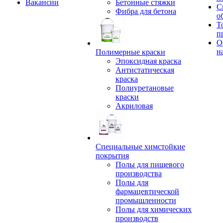
Вакансии
Бетонные стяжки
С
Фибра для бетона
о
Т
п
О
н
Полимерные краски
Эпоксидная краска
Антистатическая
краска
Полиуретановые
краски
Акриловая
Специальные химстойкие
покрытия
Полы для пищевого
производства
Полы для
фармацевтической
промышленности
Полы для химических
производств