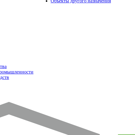
Объекты другого назначения
тва
промышленности
дств