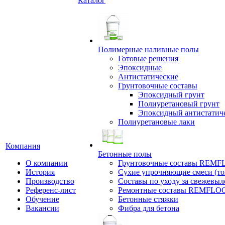
Каталог
Полимерные наливные полы
Готовые решения
Эпоксидные
Антистатические
Грунтовочные составы
Эпоксидный грунт
Полиуретановый грунт
Эпоксидный антистатич
Полиуретановые лаки
Компания
Бетонные полы
О компании
Грунтовочные составы REM
История
Сухие упрочняющие смеси (т
Производство
Составы по уходу за свежевы
Референс-лист
Ремонтные составы REMFLO
Обучение
Бетонные стяжки
Вакансии
Фибра для бетона