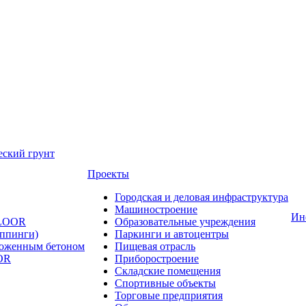
еский грунт
Проекты
Городская и деловая инфраструктура
Машиностроение
Ин
FLOOR
Образовательные учреждения
оппинги)
Паркинги и автоцентры
ложенным бетоном
Пищевая отрасль
OR
Приборостроение
Складские помещения
Спортивные объекты
Торговые предприятия