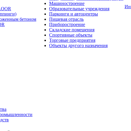
Машиностроение
Ин
FLOOR
Образовательные учреждения
оппинги)
Паркинги и автоцентры
ложенным бетоном
Пищевая отрасль
OR
Приборостроение
Складские помещения
Спортивные объекты
Торговые предприятия
Объекты другого назначения
тва
промышленности
дств