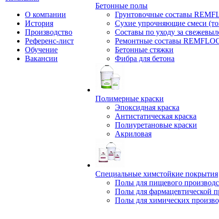
Бетонные полы
О компании
Грунтовочные составы REM
История
Сухие упрочняющие смеси (т
Производство
Составы по уходу за свежевы
Референс-лист
Ремонтные составы REMFLO
Обучение
Бетонные стяжки
Вакансии
Фибра для бетона
Полимерные краски
Эпоксидная краска
Антистатическая краска
Полиуретановые краски
Акриловая
Специальные химстойкие покрытия
Полы для пищевого производс
Полы для фармацевтической 
Полы для химических произво