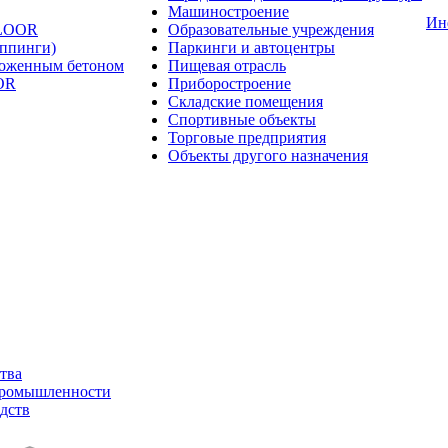
Машиностроение
Ин
FLOOR
Образовательные учреждения
оппинги)
Паркинги и автоцентры
ложенным бетоном
Пищевая отрасль
OR
Приборостроение
Складские помещения
Спортивные объекты
Торговые предприятия
Объекты другого назначения
тва
промышленности
дств