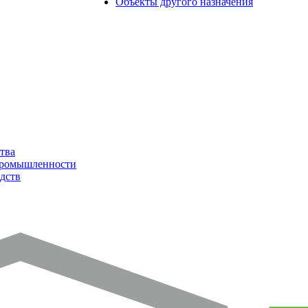
Объекты другого назначения
тва
промышленности
дств