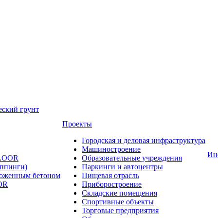
еский грунт
Проекты
Городская и деловая инфраструктура
Машиностроение
Ин
FLOOR
Образовательные учреждения
оппинги)
Паркинги и автоцентры
ложенным бетоном
Пищевая отрасль
OR
Приборостроение
Складские помещения
Спортивные объекты
Торговые предприятия