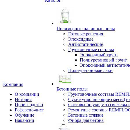
Каталог
Полимерные наливные полы
Готовые решения
Эпоксидные
Антистатические
Грунтовочные составы
Эпоксидный грунт
Полиуретановый грунт
Эпоксидный антистатич
Полиуретановые лаки
Компания
Бетонные полы
О компании
Грунтовочные составы REM
История
Сухие упрочняющие смеси (т
Производство
Составы по уходу за свежевы
Референс-лист
Ремонтные составы REMFLO
Обучение
Бетонные стяжки
Вакансии
Фибра для бетона