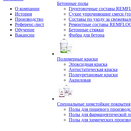
Бетонные полы
О компании
Грунтовочные составы REM
История
Сухие упрочняющие смеси (т
Производство
Составы по уходу за свежевы
Референс-лист
Ремонтные составы REMFLO
Обучение
Бетонные стяжки
Вакансии
Фибра для бетона
Полимерные краски
Эпоксидная краска
Антистатическая краска
Полиуретановые краски
Акриловая
Специальные химстойкие покрытия
Полы для пищевого производс
Полы для фармацевтической 
Полы для химических произво