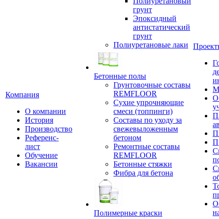
Полиуретановый
грунт
Эпоксидный
антистатический
грунт
Полиуретановые лаки
Проект
Г
д
Бетонные полы
и
Грунтовочные составы
М
REMFLOOR
Компания
О
Сухие упрочняющие
у
О компании
смеси (топпинги)
П
История
Составы по уходу за
а
Производство
свежевыложенным
П
Референс-
бетоном
П
лист
Ремонтные составы
С
Обучение
REMFLOOR
п
Вакансии
Бетонные стяжки
С
Фибра для бетона
о
Т
п
О
н
Полимерные краски