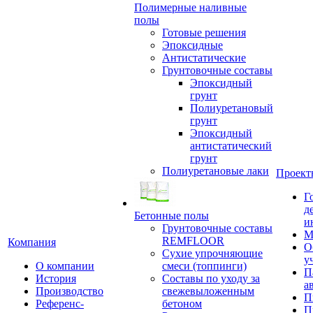
Полимерные наливные
полы
Готовые решения
Эпоксидные
Антистатические
Грунтовочные составы
Эпоксидный
грунт
Полиуретановый
грунт
Эпоксидный
антистатический
грунт
Полиуретановые лаки
Проект
Г
д
Бетонные полы
и
Грунтовочные составы
М
REMFLOOR
Компания
О
Сухие упрочняющие
у
О компании
смеси (топпинги)
П
История
Составы по уходу за
а
Производство
свежевыложенным
П
Референс-
бетоном
П