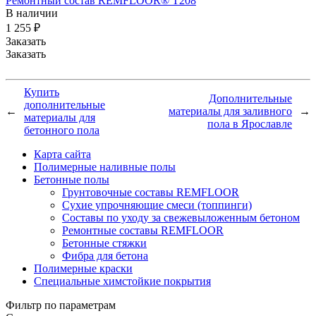
Ремонтный состав REMFLOOR® T208
В наличии
1 255 ₽
Заказать
Заказать
Купить
Дополнительные
дополнительные
←
материалы для заливного
→
материалы для
пола в Ярославле
бетонного пола
Карта сайта
Полимерные наливные полы
Бетонные полы
Грунтовочные составы REMFLOOR
Сухие упрочняющие смеси (топпинги)
Составы по уходу за свежевыложенным бетоном
Ремонтные составы REMFLOOR
Бетонные стяжки
Фибра для бетона
Полимерные краски
Специальные химстойкие покрытия
Фильтр по параметрам