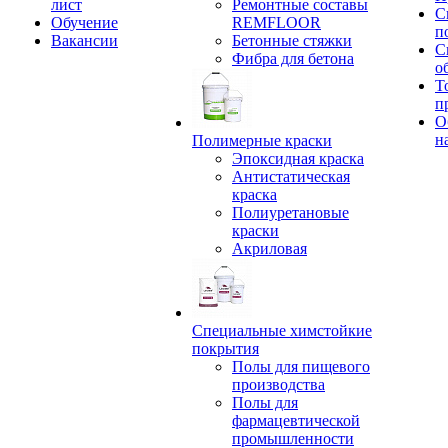
лист
Ремонтные составы
С
Обучение
REMFLOOR
п
Вакансии
Бетонные стяжки
С
Фибра для бетона
о
Т
п
О
н
Полимерные краски
Эпоксидная краска
Антистатическая
краска
Полиуретановые
краски
Акриловая
Специальные химстойкие
покрытия
Полы для пищевого
производства
Полы для
фармацевтической
промышленности