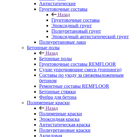
Антистатические
Грунтовочные составы
Назад
Грунтовочные составы
Эпоксидный грунт
Полиуретановый грунт
Эпоксидный антистатический грунт
Полиуретановые лаки
Бетонные полы
Назад
Бетонные полы
Грунтовочные составы REMFLOOR
Сухие упрочняющие смеси (топпинги)
Составы по уходу за свежевыложенным
бетоном
Ремонтные составы REMFLOOR
Бетонные стяжки
Фибра для бетона
Полимерные краски
Назад
Полимерные краски
Эпоксидная краска
Антистатическая краска
Полиуретановые краски
Акриловая