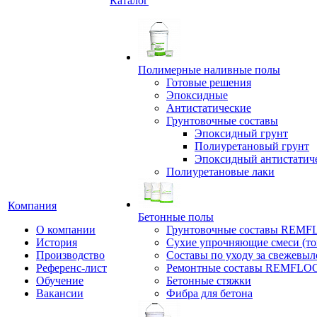
Каталог
Полимерные наливные полы
Готовые решения
Эпоксидные
Антистатические
Грунтовочные составы
Эпоксидный грунт
Полиуретановый грунт
Эпоксидный антистатич
Полиуретановые лаки
Компания
Бетонные полы
О компании
Грунтовочные составы REM
История
Сухие упрочняющие смеси (т
Производство
Составы по уходу за свежевы
Референс-лист
Ремонтные составы REMFLO
Обучение
Бетонные стяжки
Вакансии
Фибра для бетона