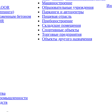
Машиностроение
Ин
FLOOR
Образовательные учреждения
оппинги)
Паркинги и автоцентры
ложенным бетоном
Пищевая отрасль
OR
Приборостроение
Складские помещения
Спортивные объекты
Торговые предприятия
Объекты другого назначения
тва
промышленности
дств