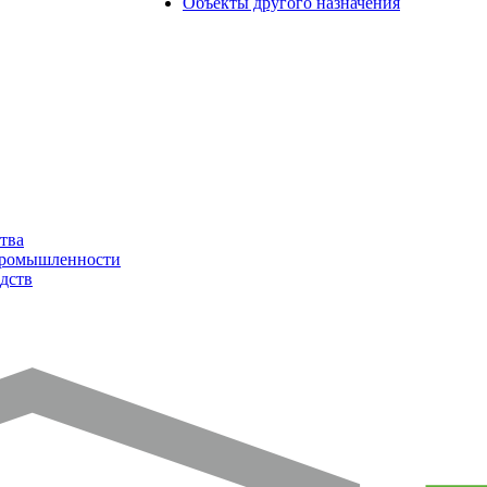
Объекты другого назначения
тва
промышленности
дств