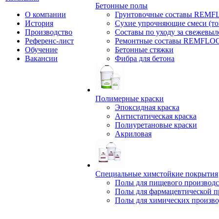
Бетонные полы
О компании
Грунтовочные составы REM
История
Сухие упрочняющие смеси (т
Производство
Составы по уходу за свежевы
Референс-лист
Ремонтные составы REMFLO
Обучение
Бетонные стяжки
Вакансии
Фибра для бетона
Полимерные краски
Эпоксидная краска
Антистатическая краска
Полиуретановые краски
Акриловая
Специальные химстойкие покрытия
Полы для пищевого производс
Полы для фармацевтической 
Полы для химических произво