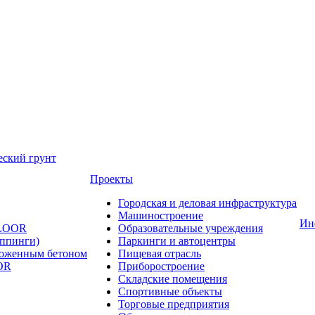
еский грунт
Проекты
Городская и деловая инфраструктура
Машиностроение
Ин
FLOOR
Образовательные учреждения
оппинги)
Паркинги и автоцентры
ложенным бетоном
Пищевая отрасль
OR
Приборостроение
Складские помещения
Спортивные объекты
Торговые предприятия