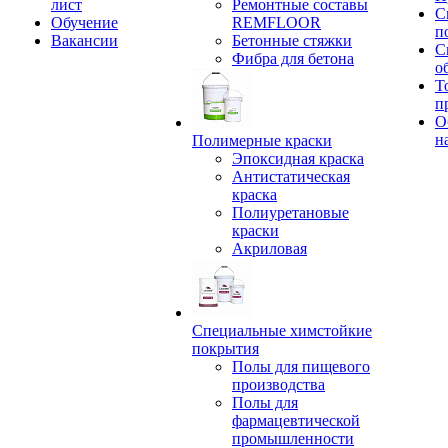
лист
Ремонтные составы
С
Обучение
REMFLOOR
п
Вакансии
Бетонные стяжки
С
Фибра для бетона
о
Т
п
О
н
Полимерные краски
Эпоксидная краска
Антистатическая
краска
Полиуретановые
краски
Акриловая
Специальные химстойкие
покрытия
Полы для пищевого
производства
Полы для
фармацевтической
промышленности