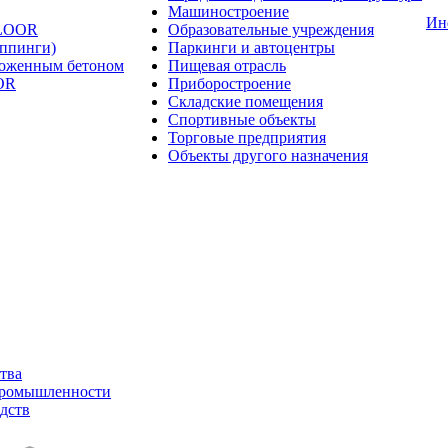
Машиностроение
Ин
FLOOR
Образовательные учреждения
оппинги)
Паркинги и автоцентры
ложенным бетоном
Пищевая отрасль
OR
Приборостроение
Складские помещения
Спортивные объекты
Торговые предприятия
Объекты другого назначения
тва
промышленности
дств