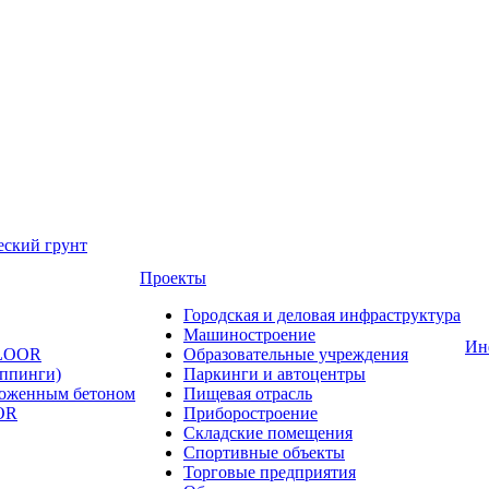
еский грунт
Проекты
Городская и деловая инфраструктура
Машиностроение
Ин
FLOOR
Образовательные учреждения
оппинги)
Паркинги и автоцентры
ложенным бетоном
Пищевая отрасль
OR
Приборостроение
Складские помещения
Спортивные объекты
Торговые предприятия