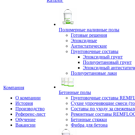
Каталог
Полимерные наливные полы
Готовые решения
Эпоксидные
Антистатические
Грунтовочные составы
Эпоксидный грунт
Полиуретановый грунт
Эпоксидный антистатич
Полиуретановые лаки
Компания
Бетонные полы
О компании
Грунтовочные составы REM
История
Сухие упрочняющие смеси (т
Производство
Составы по уходу за свежевы
Референс-лист
Ремонтные составы REMFLO
Обучение
Бетонные стяжки
Вакансии
Фибра для бетона