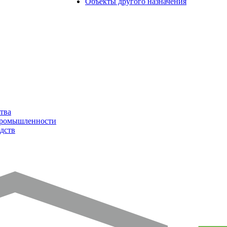
Объекты другого назначения
тва
промышленности
дств