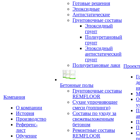
Готовые решения
Эпоксидные
Антистатические
Грунтовочные составы
Эпоксидный
грунт
Полиуретановый
грунт
Эпоксидный
антистатический
грунт
Полиуретановые лаки
Проект
Г
д
Бетонные полы
и
Грунтовочные составы
М
REMFLOOR
Компания
О
Сухие упрочняющие
у
О компании
смеси (топпинги)
П
История
Составы по уходу за
а
Производство
свежевыложенным
П
Референс-
бетоном
П
лист
Ремонтные составы
С
Обучение
REMFLOOR
п