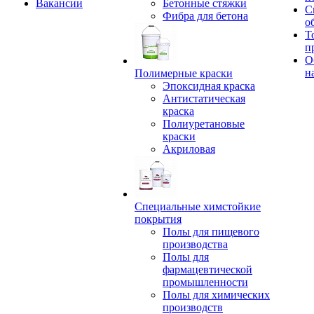
Вакансии
Бетонные стяжки
С
Фибра для бетона
о
Т
п
О
н
Полимерные краски
Эпоксидная краска
Антистатическая
краска
Полиуретановые
краски
Акриловая
Специальные химстойкие
покрытия
Полы для пищевого
производства
Полы для
фармацевтической
промышленности
Полы для химических
производств