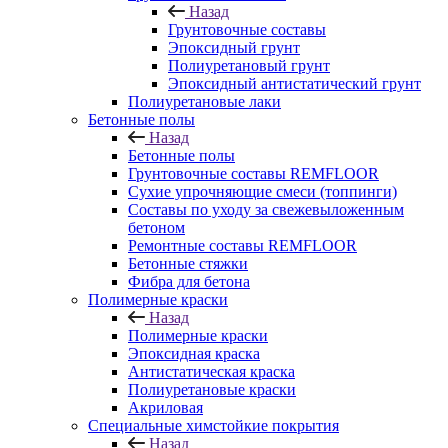
Назад
Грунтовочные составы
Эпоксидный грунт
Полиуретановый грунт
Эпоксидный антистатический грунт
Полиуретановые лаки
Бетонные полы
Назад
Бетонные полы
Грунтовочные составы REMFLOOR
Сухие упрочняющие смеси (топпинги)
Составы по уходу за свежевыложенным
бетоном
Ремонтные составы REMFLOOR
Бетонные стяжки
Фибра для бетона
Полимерные краски
Назад
Полимерные краски
Эпоксидная краска
Антистатическая краска
Полиуретановые краски
Акриловая
Специальные химстойкие покрытия
Назад