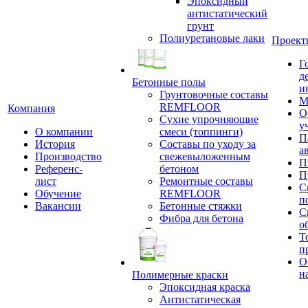
Эпоксидный
антистатический
грунт
Полиуретановые лаки
Проект
Г
д
Бетонные полы
и
Грунтовочные составы
М
REMFLOOR
Компания
О
Сухие упрочняющие
у
О компании
смеси (топпинги)
П
История
Составы по уходу за
а
Производство
свежевыложенным
П
Референс-
бетоном
П
лист
Ремонтные составы
С
Обучение
REMFLOOR
п
Вакансии
Бетонные стяжки
С
Фибра для бетона
о
Т
п
О
н
Полимерные краски
Эпоксидная краска
Антистатическая