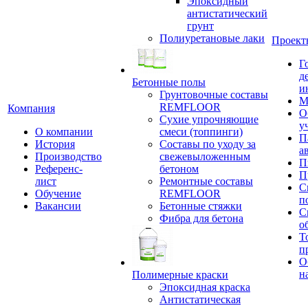
Эпоксидный
антистатический
грунт
Полиуретановые лаки
Проект
Г
д
Бетонные полы
и
Грунтовочные составы
М
REMFLOOR
Компания
О
Сухие упрочняющие
у
О компании
смеси (топпинги)
П
История
Составы по уходу за
а
Производство
свежевыложенным
П
Референс-
бетоном
П
лист
Ремонтные составы
С
Обучение
REMFLOOR
п
Вакансии
Бетонные стяжки
С
Фибра для бетона
о
Т
п
О
н
Полимерные краски
Эпоксидная краска
Антистатическая