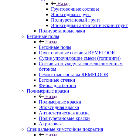
Назад
Грунтовочные составы
Эпоксидный грунт
Полиуретановый грунт
Эпоксидный антистатический грунт
Полиуретановые лаки
Бетонные полы
Назад
Бетонные полы
Грунтовочные составы REMFLOOR
Сухие упрочняющие смеси (топпинги)
Составы по уходу за свежевыложенным
бетоном
Ремонтные составы REMFLOOR
Бетонные стяжки
Фибра для бетона
Полимерные краски
Назад
Полимерные краски
Эпоксидная краска
Антистатическая краска
Полиуретановые краски
Акриловая
Специальные химстойкие покрытия
Назад