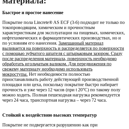
материала:
Быстрое и простое нанесение
Покрытие пола Lincrete® AS ECF (3-6) подходит не только по
токопроводящим, химическим и прочностным
характеристикам для эксплуатации на пищевых, химических,
нефтехимических и фармацевтических производствах, но и
по условиям его нанесения.
Замешанный материал
выливается на поверхность и распределяется по поверхности
с помощью зубчатого шпателя с штырьковым зазором. Сразу
после распределения материала, поверхность необходимо
обработать игольчатым валиком. Для передвижения по
свежему материалу необходимо использовать
мокроступы.
Нет необходимости полностью
приостанавливать работу действующей производственной
площадки или цеха, поскольку покрытие быстро набирает
прочность и уже через 12 часов (при t 20°С) по такому полу
можно ходить. Полная пешеходная нагрузка рекомендуется
через 24 часа, транспортная нагрузка – через 72 часа.
Стойкий к воздействию высоких температур
Покрытие не подвергается разрушению как при