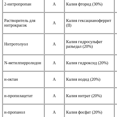
2-нитропропан
A
Калия фторид (30%)
Растворитель для
Калия гексацианоферрит
A
нитрокрасок
(II)
Калия гидросульфат
Нитротолуол
A
разъедал (20%)
N-метилпирролидон
A
Калия гидроксид (20%)
н-октан
A
Калия иодид (20%)
н-пропилацетат
A
Калия нитрат (20%)
н-пропанол
A
Калия фосфат (20%)