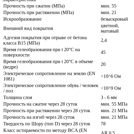
Прочность при сжатии (МПа)
мин. 55
Прочность при растяжении (МПа)
мин. 21
Искрообразование
безыскровый
цветной,
Внешний вид покрытия
матовый
Адгезия покрытия при отрыве от бетона
2,4
класса В15 (МПа)
Время гелеобразования при t 20°C на
45
поверхности
Время гелеобразования при t 20°C в объеме
20
(ведре)
Электрическое сопротивление на землю (EN
<10^6 Ом
1081)
Электрическое сопротивление обувь / человек
<10^9 Ом
/ пол
Толщина слоя
3 - 6 мм
Прочность на сжатие через 28 суток
мин. 55 МПа
Прочность при растяжении через 28 суток
мин. 21 МПа
Прочность на изгиб через 28 суток
мин. 21 МПа
Твердость по Шору (тип D) через 28 суток
78
Класс истираемости по методу BCA (EN
AR 0,5