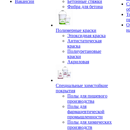
Вакансии
Бетонные стяжки
С
Фибра для бетона
о
Т
п
О
н
Полимерные краски
Эпоксидная краска
Антистатическая
краска
Полиуретановые
краски
Акриловая
Специальные химстойкие
покрытия
Полы для пищевого
производства
Полы для
фармацевтической
промышленности
Полы для химических
производств