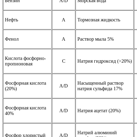
Бензин
A/D
Морская вода
Нефть
A
Тормозная жидкость
Фенол
A
Раствор мыла 5%
Кислота фосфорно-
C
Натрия гидроксид (>20%)
пропионовая
Фосфорная кислота
Насыщенный раствор
A/D
(20%)
натрия сульфида 17%
Фосфорная кислота
A/D
Натрия ацетат (20%)
40%
Натрий алюминий
Фосфор хлористый
A/D