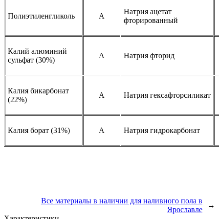
Натрия ацетат
Полиэтиленгликоль
A
фторированный
Калий алюминий
A
Натрия фторид
сульфат (30%)
Калия бикарбонат
A
Натрия гексафторсиликат
(22%)
Калия борат (31%)
A
Натрия гидрокарбонат
Все материалы в наличии для наливного пола в
→
Ярославле
Характеристики