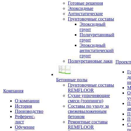
Готовые решения
Эпоксидные
Антистатические
Грунтовочные составы
Эпоксидный
грунт
Полиуретановый
грунт
Эпоксидный
антистатический
грунт
Полиуретановые лаки
Проект
Г
д
Бетонные полы
и
Грунтовочные составы
М
REMFLOOR
Компания
О
Сухие упрочняющие
у
О компании
смеси (топпинги)
П
История
Составы по уходу за
а
Производство
свежевыложенным
П
Референс-
бетоном
П
лист
Ремонтные составы
С
Обучение
REMFLOOR
п