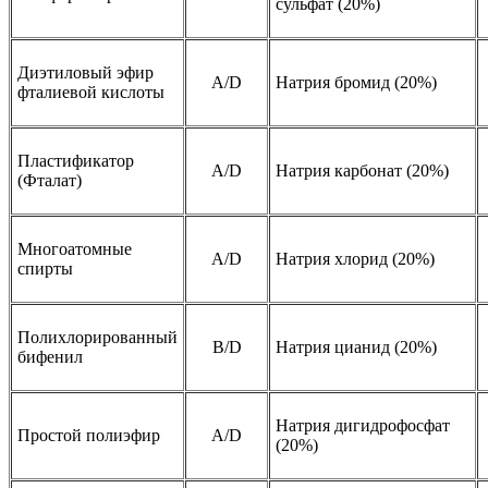
сульфат (20%)
Диэтиловый эфир
A/D
Натрия бромид (20%)
фталиевой кислоты
Пластификатор
A/D
Натрия карбонат (20%)
(Фталат)
Многоатомные
A/D
Натрия хлорид (20%)
спирты
Полихлорированный
B/D
Натрия цианид (20%)
бифенил
Натрия дигидрофосфат
Простой полиэфир
A/D
(20%)