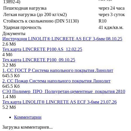
13892-4)
Пешеходная нагрузка
через 24 часа
Легкая нагрузка (до 200 кг/см2)
через 3 суток
Стойкость к скольжению (DIN 51130)
R10
Ударная прочность
41 кдж/кв.м.
Документы
Инструкция LINOLIT® LINCRETE AS ECF 3-6мм 08.10.25
2.6 Мб
Тех.карта LINCRETE P100 AS_12.02.25
4 Мб
Тех.карта LINCRETE P100_09.10.25
3.2 Мб
1. СС ГОСТ Р Система напольного покрытия Линолит
645.5 Кб
2. СС Пожар Система напольного покрытия Линолит
645.5 Кб
СЭЗ Полимер_ПРО_Полиуретан-цементные_покрытия 2810
1.4 Мб
Тех.карта LINOLIT® LINCRETE AS ECF 3-6мм 23.07.26
5.2 Мб
Комментарии
Загрузка комментариев...