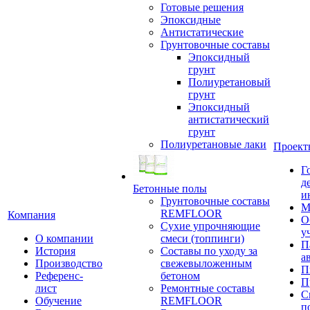
Готовые решения
Эпоксидные
Антистатические
Грунтовочные составы
Эпоксидный
грунт
Полиуретановый
грунт
Эпоксидный
антистатический
грунт
Полиуретановые лаки
Проект
Г
д
Бетонные полы
и
Грунтовочные составы
М
REMFLOOR
Компания
О
Сухие упрочняющие
у
О компании
смеси (топпинги)
П
История
Составы по уходу за
а
Производство
свежевыложенным
П
Референс-
бетоном
П
лист
Ремонтные составы
С
Обучение
REMFLOOR
п