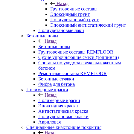
Назад
Грунтовочные составы
Эпоксидный грунт
Полиуретановый грунт
Эпоксидный антистатический грунт
Полиуретановые лаки
Бетонные полы
Назад
Бетонные полы
Грунтовочные составы REMFLOOR
Сухие упрочняющие смеси (топпинги)
Составы по уходу за свежевыложенным
бетоном
Ремонтные составы REMFLOOR
Бетонные стяжки
Фибра для бетона
Полимерные краски
Назад
Полимерные краски
Эпоксидная краска
Антистатическая краска
Полиуретановые краски
Акриловая
Специальные химстойкие покрытия
Назад