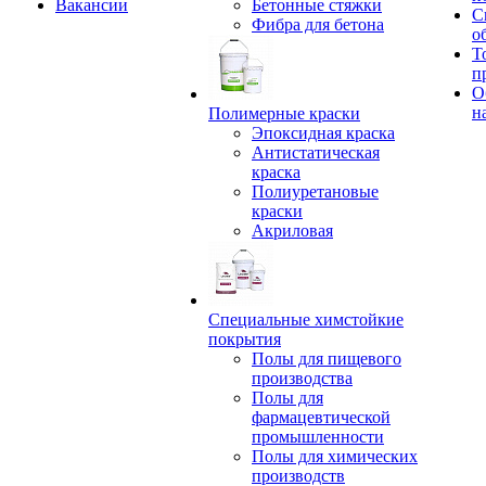
Вакансии
Бетонные стяжки
С
Фибра для бетона
о
Т
п
О
н
Полимерные краски
Эпоксидная краска
Антистатическая
краска
Полиуретановые
краски
Акриловая
Специальные химстойкие
покрытия
Полы для пищевого
производства
Полы для
фармацевтической
промышленности
Полы для химических
производств