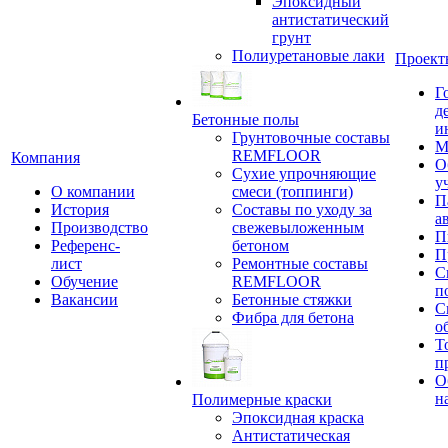
Эпоксидный
антистатический
грунт
Полиуретановые лаки
Проект
Г
д
Бетонные полы
и
Грунтовочные составы
М
REMFLOOR
Компания
О
Сухие упрочняющие
у
О компании
смеси (топпинги)
П
История
Составы по уходу за
а
Производство
свежевыложенным
П
Референс-
бетоном
П
лист
Ремонтные составы
С
Обучение
REMFLOOR
п
Вакансии
Бетонные стяжки
С
Фибра для бетона
о
Т
п
О
н
Полимерные краски
Эпоксидная краска
Антистатическая