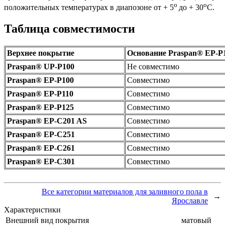
о
о
положительных температурах в диапозоне от + 5
до + 30
С.
Таблица совместимости
Верхнее покрытие
Основание Praspan® ЕP-P
Praspan® UP-P100
Не совместимо
Praspan® EP-P100
Cовместимо
Praspan® EP-P110
Cовместимо
Praspan® EP-P125
Cовместимо
Praspan® EP-C201 AS
Cовместимо
Praspan® EP-C251
Cовместимо
Praspan® EP-C261
Cовместимо
Praspan® EP-C301
Cовместимо
Все категории материалов для заливного пола в
→
Ярославле
Характеристики
Внешний вид покрытия
матовый