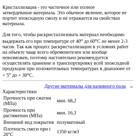
Кристаллизация - это частичное или полное
затвердевание материала. Это обычное явление, которое не
портит эпоксидную смолу и не отражается на свойствах
материала.
Для того, чтобы раскристаллизовать материал необходимо
о
о
выдержать его при температуре от 40
до 60
С не менее 2-3
часов. Так как процесс раскристаллизации в условиях работ
на объекте чаще всего обременителен или вообще
невозможен, поэтому настоятельно рекомендуется
осуществлять хранение и транспортировку всей эпоксидной
продукции при положительных температурах в диапазоне от
о
о
+ 5
до + 30
С.
Другие материалы для наливного пола
→
Характеристики
Прочность при сжатии
мин. 68,2
(МПа)
Прочность при
мин. 16,3
растяжении (МПа)
Внешний вид покрытия
полуматовый
Плотность смеси при t
1350 кг/м3
20°C