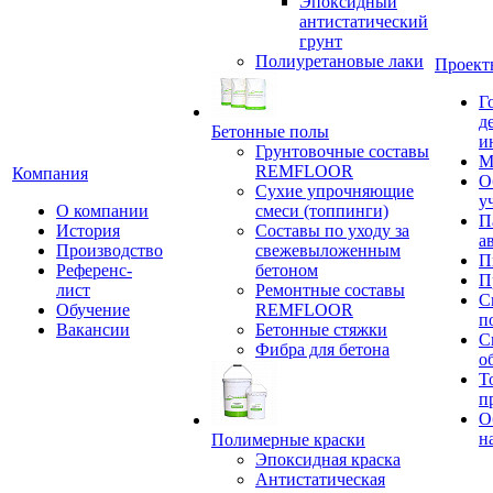
Эпоксидный
антистатический
грунт
Полиуретановые лаки
Проект
Г
д
Бетонные полы
и
Грунтовочные составы
М
REMFLOOR
Компания
О
Сухие упрочняющие
у
О компании
смеси (топпинги)
П
История
Составы по уходу за
а
Производство
свежевыложенным
П
Референс-
бетоном
П
лист
Ремонтные составы
С
Обучение
REMFLOOR
п
Вакансии
Бетонные стяжки
С
Фибра для бетона
о
Т
п
О
н
Полимерные краски
Эпоксидная краска
Антистатическая