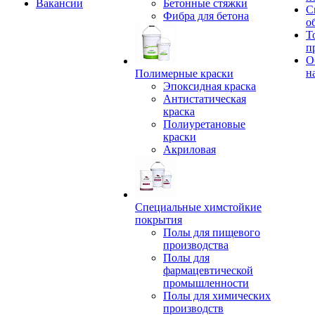
Вакансии
Бетонные стяжки
С
Фибра для бетона
о
Т
п
О
н
Полимерные краски
Эпоксидная краска
Антистатическая
краска
Полиуретановые
краски
Акриловая
Специальные химстойкие
покрытия
Полы для пищевого
производства
Полы для
фармацевтической
промышленности
Полы для химических
производств