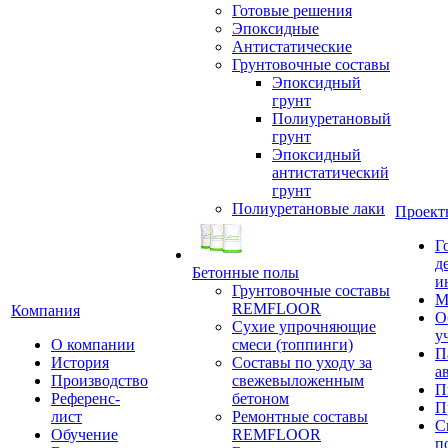
Готовые решения
Эпоксидные
Антистатические
Грунтовочные составы
Эпоксидный
грунт
Полиуретановый
грунт
Эпоксидный
антистатический
грунт
Полиуретановые лаки
Проект
Г
д
Бетонные полы
и
Грунтовочные составы
М
REMFLOOR
Компания
О
Сухие упрочняющие
у
О компании
смеси (топпинги)
П
История
Составы по уходу за
а
Производство
свежевыложенным
П
Референс-
бетоном
П
лист
Ремонтные составы
С
Обучение
REMFLOOR
п