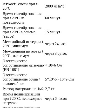
Вязкость смеси при t
2000 мПа*с
20°С
Время гелеобразования
при t 20°C на
60 минут
поверхности
Время гелеобразования
при t 20°C в объеме
15 минут
(ведре)
Межслойный интервал t
через 24 часа
20°С, минимум
Межслойный интервал t
через 3 суток
20°С, максимум
Электрическое
сопротивление на землю
< 10^6 Ом
(EN 1081)
Электрическое
сопротивление обувь /
5*10^6 - 10^9 Ом
человек / пол
Расход материала на 1м2
2,7 кг
Время полимеризации
при t 20°C, пешеходные
через 6 часов
нагрузки