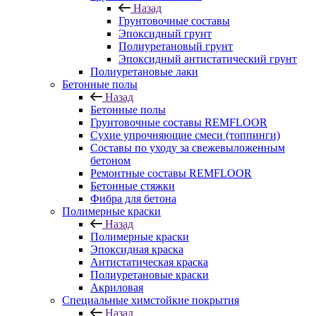
Назад
Грунтовочные составы
Эпоксидный грунт
Полиуретановый грунт
Эпоксидный антистатический грунт
Полиуретановые лаки
Бетонные полы
Назад
Бетонные полы
Грунтовочные составы REMFLOOR
Сухие упрочняющие смеси (топпинги)
Составы по уходу за свежевыложенным
бетоном
Ремонтные составы REMFLOOR
Бетонные стяжки
Фибра для бетона
Полимерные краски
Назад
Полимерные краски
Эпоксидная краска
Антистатическая краска
Полиуретановые краски
Акриловая
Специальные химстойкие покрытия
Назад