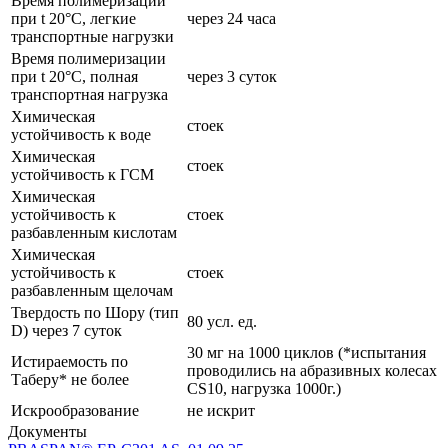
Время полимеризации
при t 20°C, легкие
через 24 часа
транспортные нагрузки
Время полимеризации
при t 20°C, полная
через 3 суток
транспортная нагрузка
Химическая
стоек
устойчивость к воде
Химическая
стоек
устойчивость к ГСМ
Химическая
устойчивость к
стоек
разбавленным кислотам
Химическая
устойчивость к
стоек
разбавленным щелочам
Твердость по Шору (тип
80 усл. ед.
D) через 7 суток
30 мг на 1000 циклов (*испытания
Истираемость по
проводились на абразивных колесах
Таберу* не более
CS10, нагрузка 1000г.)
Искрообразование
не искрит
Документы