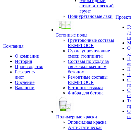
Эпоксидный
антистатический
грунт
Полиуретановые лаки
Проект
Г
д
Бетонные полы
и
Грунтовочные составы
М
REMFLOOR
Компания
О
Сухие упрочняющие
у
О компании
смеси (топпинги)
П
История
Составы по уходу за
а
Производство
свежевыложенным
П
Референс-
бетоном
П
лист
Ремонтные составы
С
Обучение
REMFLOOR
п
Вакансии
Бетонные стяжки
С
Фибра для бетона
о
Т
п
О
н
Полимерные краски
Эпоксидная краска
Антистатическая