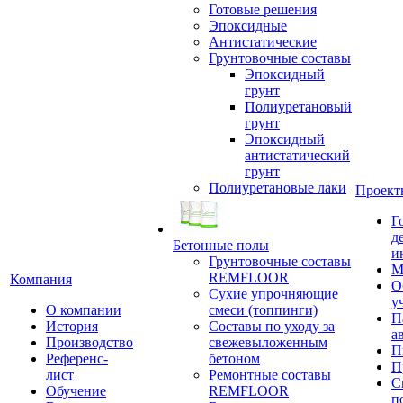
Готовые решения
Эпоксидные
Антистатические
Грунтовочные составы
Эпоксидный
грунт
Полиуретановый
грунт
Эпоксидный
антистатический
грунт
Полиуретановые лаки
Проект
Г
д
Бетонные полы
и
Грунтовочные составы
М
REMFLOOR
Компания
О
Сухие упрочняющие
у
О компании
смеси (топпинги)
П
История
Составы по уходу за
а
Производство
свежевыложенным
П
Референс-
бетоном
П
лист
Ремонтные составы
С
Обучение
REMFLOOR
п