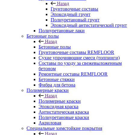
Назад
Грунтовочные составы
Эпоксидный грунт
Полиуретановый грунт
Эпоксидный антистатический грунт
Полиуретановые лаки
Бетонные полы
Назад
Бетонные полы
Грунтовочные составы REMFLOOR
Сухие упрочняющие смеси (топпинги)
Составы по уходу за свежевыложенным
бетоном
Ремонтные составы REMFLOOR
Бетонные стяжки
Фибра для бетона
Полимерные краски
Назад
Полимерные краски
Эпоксидная краска
Антистатическая краска
Полиуретановые краски
Акриловая
Специальные химстойкие покрытия
Назад