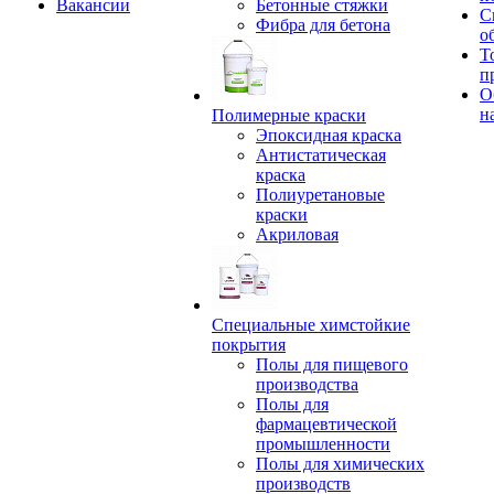
Вакансии
Бетонные стяжки
С
Фибра для бетона
о
Т
п
О
н
Полимерные краски
Эпоксидная краска
Антистатическая
краска
Полиуретановые
краски
Акриловая
Специальные химстойкие
покрытия
Полы для пищевого
производства
Полы для
фармацевтической
промышленности
Полы для химических
производств