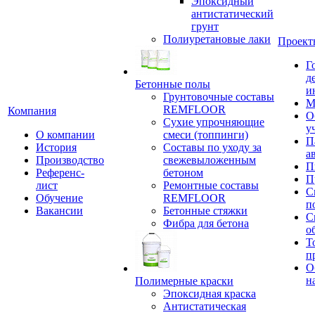
Эпоксидный
антистатический
грунт
Полиуретановые лаки
Проект
Г
д
Бетонные полы
и
Грунтовочные составы
М
REMFLOOR
Компания
О
Сухие упрочняющие
у
О компании
смеси (топпинги)
П
История
Составы по уходу за
а
Производство
свежевыложенным
П
Референс-
бетоном
П
лист
Ремонтные составы
С
Обучение
REMFLOOR
п
Вакансии
Бетонные стяжки
С
Фибра для бетона
о
Т
п
О
н
Полимерные краски
Эпоксидная краска
Антистатическая