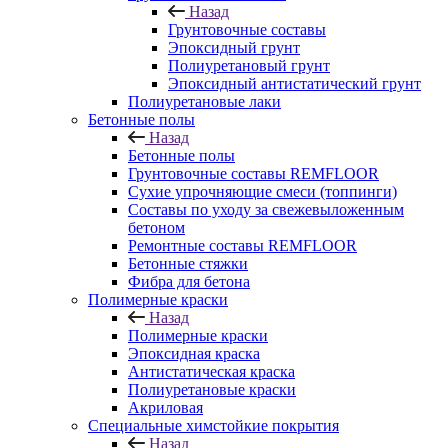
Назад
Грунтовочные составы
Эпоксидный грунт
Полиуретановый грунт
Эпоксидный антистатический грунт
Полиуретановые лаки
Бетонные полы
Назад
Бетонные полы
Грунтовочные составы REMFLOOR
Сухие упрочняющие смеси (топпинги)
Составы по уходу за свежевыложенным
бетоном
Ремонтные составы REMFLOOR
Бетонные стяжки
Фибра для бетона
Полимерные краски
Назад
Полимерные краски
Эпоксидная краска
Антистатическая краска
Полиуретановые краски
Акриловая
Специальные химстойкие покрытия
Назад