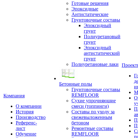
Готовые решения
Эпоксидные
Антистатические
Грунтовочные составы
Эпоксидный
грунт
Полиуретановый
грунт
Эпоксидный
антистатический
грунт
Полиуретановые лаки
Проект
Г
д
Бетонные полы
и
Грунтовочные составы
М
REMFLOOR
Компания
О
Сухие упрочняющие
у
О компании
смеси (топпинги)
П
История
Составы по уходу за
а
Производство
свежевыложенным
П
Референс-
бетоном
П
лист
Ремонтные составы
С
Обучение
REMFLOOR
п