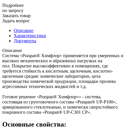
Подробнее
по зап
р
осу
Заказать товар
Задать вопрос
Описание
Характеристики
Документы
Описание
Система «Praspan® Химфлор» применяется при умеренных и
высоких механических и абразивных нагрузках на
пол. Покрытие высокоэффективно в помещениях, где
требуется стойкость к кислотным, щелочным, кислотно-
щелочным средам: химические лаборатории, цеха
производства химической продукции, площадки пролива
агрессивных технических жидкостей и т.д.
Готовое решение «Praspan® Химфлор»» - система,
состоящая из грунтовочного состава «Praspan® UP-P100»,
армированного стеклотканью, и химически сверхстойкого
покровного состава «Praspan® UP-C301 CP».
Основные свойства: