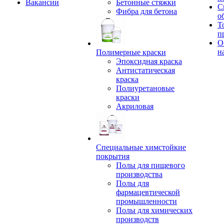
Вакансии
Бетонные стяжки
С
Фибра для бетона
о
Т
п
О
н
Полимерные краски
Эпоксидная краска
Антистатическая
краска
Полиуретановые
краски
Акриловая
Специальные химстойкие
покрытия
Полы для пищевого
производства
Полы для
фармацевтической
промышленности
Полы для химических
производств