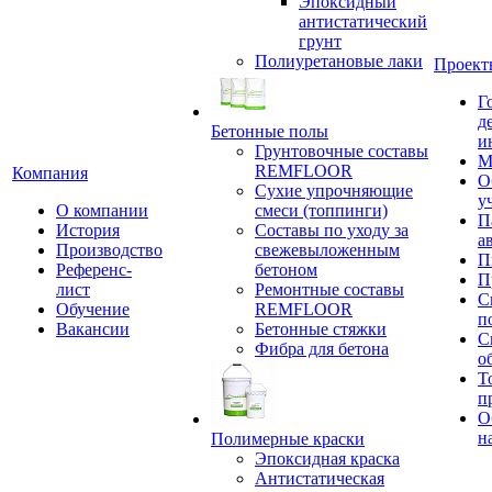
Эпоксидный
антистатический
грунт
Полиуретановые лаки
Проект
Г
д
Бетонные полы
и
Грунтовочные составы
М
REMFLOOR
Компания
О
Сухие упрочняющие
у
О компании
смеси (топпинги)
П
История
Составы по уходу за
а
Производство
свежевыложенным
П
Референс-
бетоном
П
лист
Ремонтные составы
С
Обучение
REMFLOOR
п
Вакансии
Бетонные стяжки
С
Фибра для бетона
о
Т
п
О
н
Полимерные краски
Эпоксидная краска
Антистатическая