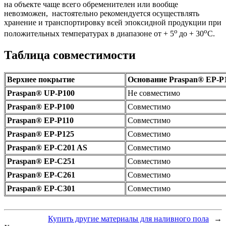
на объекте чаще всего обременителен или вообще
невозможен, настоятельно рекомендуется осуществлять
хранение и транспортировку всей эпоксидной продукции при
о
о
положительных температурах в диапазоне от + 5
до + 30
С.
Таблица совместимости
Верхнее покрытие
Основание Praspan® ЕP-P
Praspan® UP-P100
Не совместимо
Praspan® EP-P100
Cовместимо
Praspan® EP-P110
Cовместимо
Praspan® EP-P125
Cовместимо
Praspan® EP-C201 AS
Cовместимо
Praspan® EP-C251
Cовместимо
Praspan® EP-C261
Cовместимо
Praspan® EP-C301
Cовместимо
Купить другие материалы для наливного пола
→