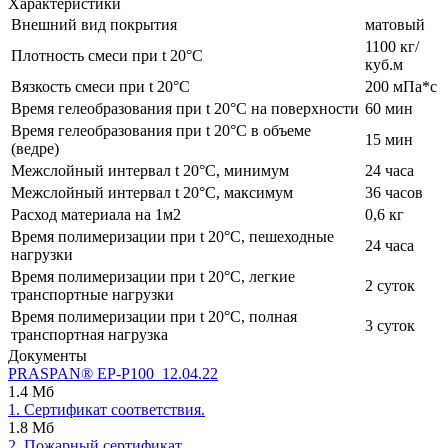
Характеристики
Внешний вид покрытия
матовый
1100 кг/
Плотность смеси при t 20°C
куб.м
Вязкость смеси при t 20°С
200 мПа*с
Время гелеобразования при t 20°C на поверхности
60 мин
Время гелеобразования при t 20°C в объеме
15 мин
(ведре)
Межслойный интервал t 20°С, минимум
24 часа
Межслойный интервал t 20°С, максимум
36 часов
Расход материала на 1м2
0,6 кг
Время полимеризации при t 20°C, пешеходные
24 часа
нагрузки
Время полимеризации при t 20°C, легкие
2 суток
транспортные нагрузки
Время полимеризации при t 20°C, полная
3 суток
транспортная нагрузка
Документы
PRASPAN® ЕP-P100_12.04.22
1.4 Мб
1. Сертификат соответствия.
1.8 Мб
2. Пожарный сертификат.