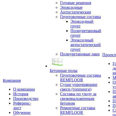
Готовые решения
Эпоксидные
Антистатические
Грунтовочные составы
Эпоксидный
грунт
Полиуретановый
грунт
Эпоксидный
антистатический
грунт
Полиуретановые лаки
Проект
Г
д
Бетонные полы
и
Грунтовочные составы
М
REMFLOOR
Компания
О
Сухие упрочняющие
у
О компании
смеси (топпинги)
П
История
Составы по уходу за
а
Производство
свежевыложенным
П
Референс-
бетоном
П
лист
Ремонтные составы
С
Обучение
REMFLOOR
п