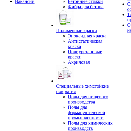
Вакансии
Бетонные стяжки
С
Фибра для бетона
о
Т
п
О
н
Полимерные краски
Эпоксидная краска
Антистатическая
краска
Полиуретановые
краски
Акриловая
Специальные химстойкие
покрытия
Полы для пищевого
производства
Полы для
фармацевтической
промышленности
Полы для химических
производств