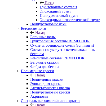
Назад
Грунтовочные составы
Эпоксидный грунт
Полиуретановый грунт
Эпоксидный антистатический грунт
Полиуретановые лаки
Бетонные полы
Назад
Бетонные полы
Грунтовочные составы REMFLOOR
Сухие упрочняющие смеси (топпинги)
Составы по уходу за свежевыложенным
бетоном
Ремонтные составы REMFLOOR
Бетонные стяжки
Фибра для бетона
Полимерные краски
Назад
Полимерные краски
Эпоксидная краска
Антистатическая краска
Полиуретановые краски
Акриловая
Специальные химстойкие покрытия
Назад