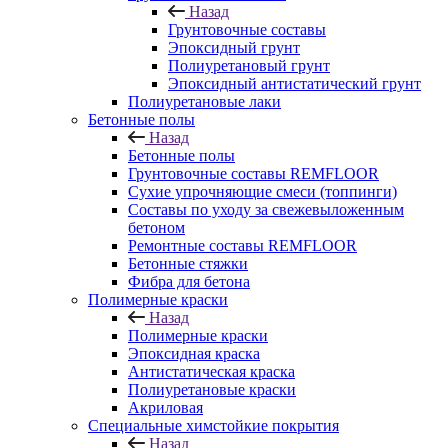
Назад
Грунтовочные составы
Эпоксидный грунт
Полиуретановый грунт
Эпоксидный антистатический грунт
Полиуретановые лаки
Бетонные полы
Назад
Бетонные полы
Грунтовочные составы REMFLOOR
Сухие упрочняющие смеси (топпинги)
Составы по уходу за свежевыложенным
бетоном
Ремонтные составы REMFLOOR
Бетонные стяжки
Фибра для бетона
Полимерные краски
Назад
Полимерные краски
Эпоксидная краска
Антистатическая краска
Полиуретановые краски
Акриловая
Специальные химстойкие покрытия
Назад