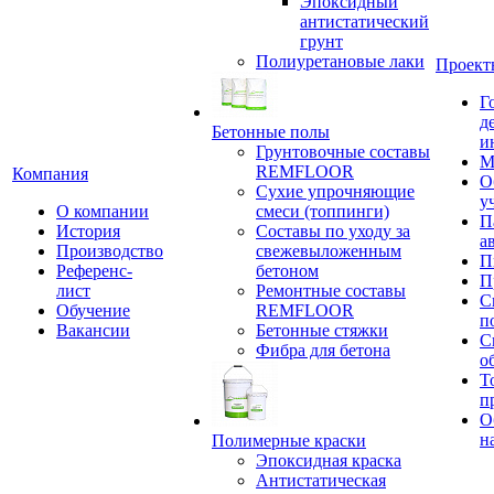
Эпоксидный
антистатический
грунт
Полиуретановые лаки
Проект
Г
д
Бетонные полы
и
Грунтовочные составы
М
REMFLOOR
Компания
О
Сухие упрочняющие
у
О компании
смеси (топпинги)
П
История
Составы по уходу за
а
Производство
свежевыложенным
П
Референс-
бетоном
П
лист
Ремонтные составы
С
Обучение
REMFLOOR
п
Вакансии
Бетонные стяжки
С
Фибра для бетона
о
Т
п
О
н
Полимерные краски
Эпоксидная краска
Антистатическая