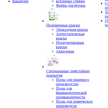
Вакансии
Бетонные стяжки
С
Фибра для бетона
о
Т
п
О
н
Полимерные краски
Эпоксидная краска
Антистатическая
краска
Полиуретановые
краски
Акриловая
Специальные химстойкие
покрытия
Полы для пищевого
производства
Полы для
фармацевтической
промышленности
Полы для химических
производств