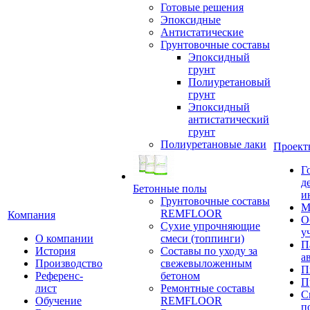
Готовые решения
Эпоксидные
Антистатические
Грунтовочные составы
Эпоксидный
грунт
Полиуретановый
грунт
Эпоксидный
антистатический
грунт
Полиуретановые лаки
Проект
Г
д
Бетонные полы
и
Грунтовочные составы
М
REMFLOOR
Компания
О
Сухие упрочняющие
у
О компании
смеси (топпинги)
П
История
Составы по уходу за
а
Производство
свежевыложенным
П
Референс-
бетоном
П
лист
Ремонтные составы
С
Обучение
REMFLOOR
п