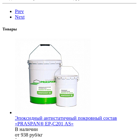
Prev
Next
Товары
Эпоксидный антистатичный покровный состав
«PRASPAN® EP-С201 AS»
В наличии
от 938
руб
/кг