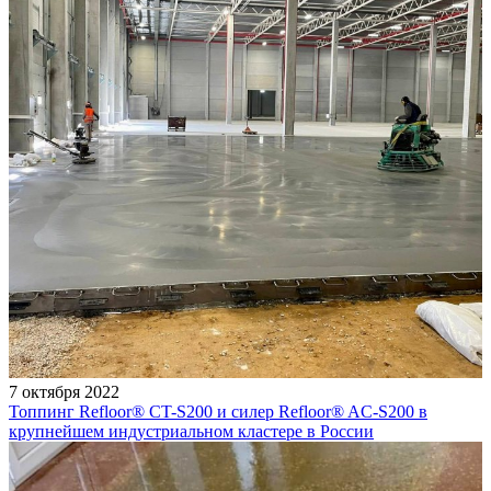
7 октября 2022
Топпинг Refloor®️ CT-S200 и силер Refloor®️ AC-S200 в
крупнейшем индустриальном кластере в России