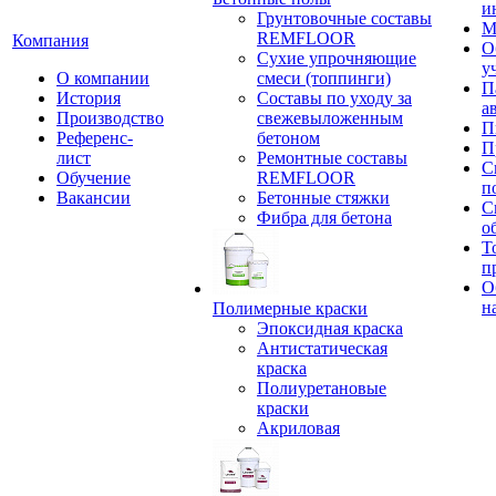
и
Грунтовочные составы
М
REMFLOOR
Компания
О
Сухие упрочняющие
у
О компании
смеси (топпинги)
П
История
Составы по уходу за
а
Производство
свежевыложенным
П
Референс-
бетоном
П
лист
Ремонтные составы
С
Обучение
REMFLOOR
п
Вакансии
Бетонные стяжки
С
Фибра для бетона
о
Т
п
О
н
Полимерные краски
Эпоксидная краска
Антистатическая
краска
Полиуретановые
краски
Акриловая