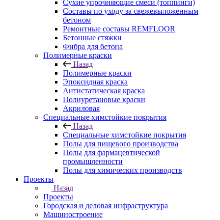
Сухие упрочняющие смеси (топпинги)
Составы по уходу за свежевыложенным
бетоном
Ремонтные составы REMFLOOR
Бетонные стяжки
Фибра для бетона
Полимерные краски
Назад
Полимерные краски
Эпоксидная краска
Антистатическая краска
Полиуретановые краски
Акриловая
Специальные химстойкие покрытия
Назад
Специальные химстойкие покрытия
Полы для пищевого производства
Полы для фармацевтической
промышленности
Полы для химических производств
Проекты
Назад
Проекты
Городская и деловая инфраструктура
Машиностроение