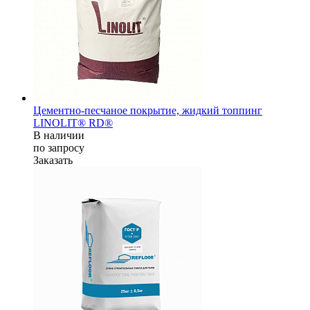
Цементно-песчаное покрытие, жидкий топпинг
LINOLIT® RD®
В наличии
по зап
р
осу
Заказать