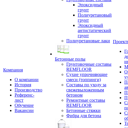
Эпоксидный
грунт
Полиуретановый
грунт
Эпоксидный
антистатический
грунт
Полиуретановые лаки
Проект
Г
д
Бетонные полы
и
Грунтовочные составы
М
REMFLOOR
Компания
О
Сухие упрочняющие
у
О компании
смеси (топпинги)
П
История
Составы по уходу за
а
Производство
свежевыложенным
П
Референс-
бетоном
П
лист
Ремонтные составы
С
Обучение
REMFLOOR
п
Вакансии
Бетонные стяжки
С
Фибра для бетона
о
Т