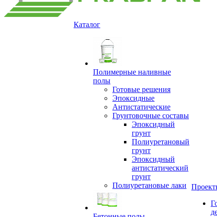
Каталог
Полимерные наливные
полы
Готовые решения
Эпоксидные
Антистатические
Грунтовочные составы
Эпоксидный
грунт
Полиуретановый
грунт
Эпоксидный
антистатический
грунт
Полиуретановые лаки
Проект
Г
д
Бетонные полы