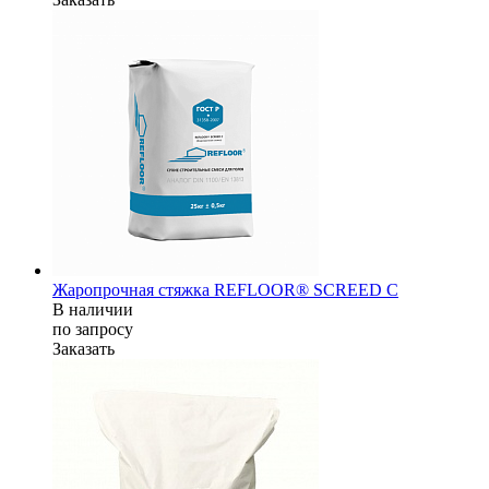
Жаропрочная стяжка REFLOOR® SCREED C
В наличии
по зап
р
осу
Заказать