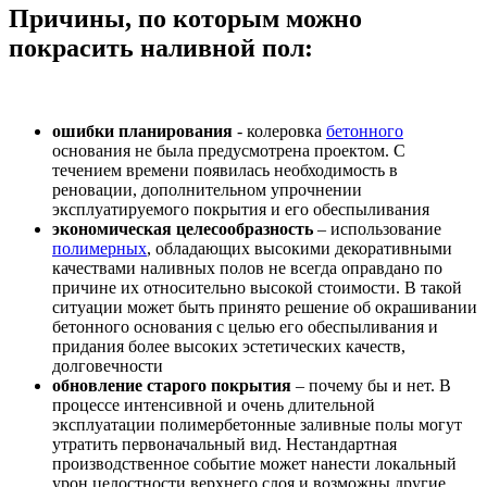
Причины, по которым можно
покрасить наливной пол:
ошибки планирования
- колеровка
бетонного
основания не была предусмотрена проектом. С
течением времени появилась необходимость в
реновации, дополнительном упрочнении
эксплуатируемого покрытия и его обеспыливания
экономическая целесообразность
– использование
полимерных
, обладающих высокими декоративными
качествами наливных полов не всегда оправдано по
причине их относительно высокой стоимости. В такой
ситуации может быть принято решение об окрашивании
бетонного основания с целью его обеспыливания и
придания более высоких эстетических качеств,
долговечности
обновление старого покрытия
– почему бы и нет. В
процессе интенсивной и очень длительной
эксплуатации полимербетонные заливные полы могут
утратить первоначальный вид. Нестандартная
производственное событие может нанести локальный
урон целостности верхнего слоя и возможны другие