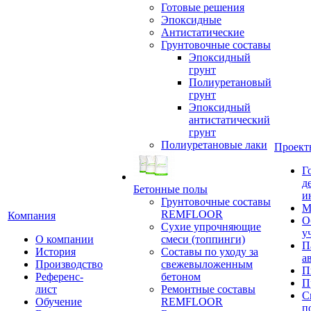
Готовые решения
Эпоксидные
Антистатические
Грунтовочные составы
Эпоксидный
грунт
Полиуретановый
грунт
Эпоксидный
антистатический
грунт
Полиуретановые лаки
Проект
Г
д
Бетонные полы
и
Грунтовочные составы
М
REMFLOOR
Компания
О
Сухие упрочняющие
у
О компании
смеси (топпинги)
П
История
Составы по уходу за
а
Производство
свежевыложенным
П
Референс-
бетоном
П
лист
Ремонтные составы
С
Обучение
REMFLOOR
п