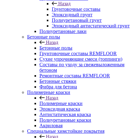
Назад
Грунтовочные составы
Эпоксидный грунт
Полиуретановый грунт
Эпоксидный антистатический грунт
Полиуретановые лаки
Бетонные полы
Назад
Бетонные полы
Грунтовочные составы REMFLOOR
Сухие упрочняющие смеси (топпинги)
Составы по уходу за свежевыложенным
бетоном
Ремонтные составы REMFLOOR
Бетонные стяжки
Фибра для бетона
Полимерные краски
Назад
Полимерные краски
Эпоксидная краска
Антистатическая краска
Полиуретановые краски
Акриловая
Специальные химстойкие покрытия
Назад