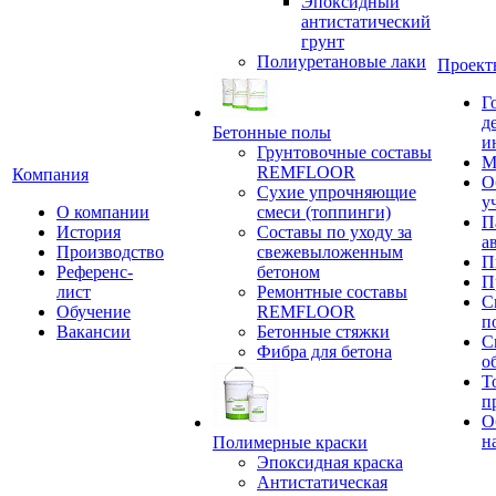
Эпоксидный
антистатический
грунт
Полиуретановые лаки
Проект
Г
д
Бетонные полы
и
Грунтовочные составы
М
REMFLOOR
Компания
О
Сухие упрочняющие
у
О компании
смеси (топпинги)
П
История
Составы по уходу за
а
Производство
свежевыложенным
П
Референс-
бетоном
П
лист
Ремонтные составы
С
Обучение
REMFLOOR
п
Вакансии
Бетонные стяжки
С
Фибра для бетона
о
Т
п
О
н
Полимерные краски
Эпоксидная краска
Антистатическая