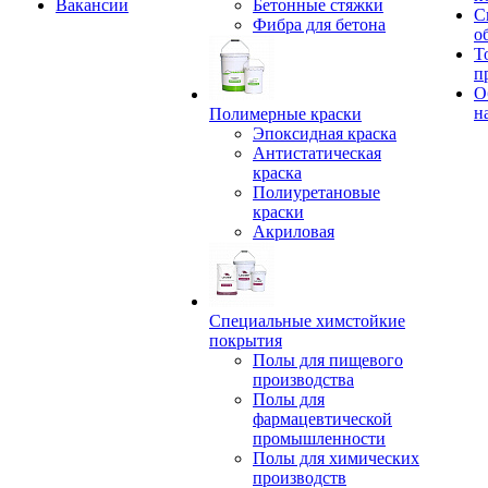
Вакансии
Бетонные стяжки
С
Фибра для бетона
о
Т
п
О
н
Полимерные краски
Эпоксидная краска
Антистатическая
краска
Полиуретановые
краски
Акриловая
Специальные химстойкие
покрытия
Полы для пищевого
производства
Полы для
фармацевтической
промышленности
Полы для химических
производств