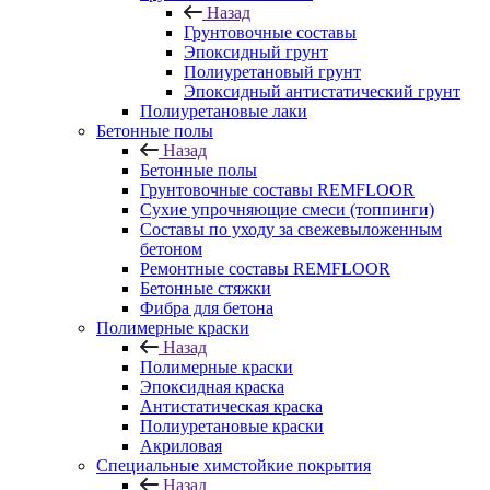
Назад
Грунтовочные составы
Эпоксидный грунт
Полиуретановый грунт
Эпоксидный антистатический грунт
Полиуретановые лаки
Бетонные полы
Назад
Бетонные полы
Грунтовочные составы REMFLOOR
Сухие упрочняющие смеси (топпинги)
Составы по уходу за свежевыложенным
бетоном
Ремонтные составы REMFLOOR
Бетонные стяжки
Фибра для бетона
Полимерные краски
Назад
Полимерные краски
Эпоксидная краска
Антистатическая краска
Полиуретановые краски
Акриловая
Специальные химстойкие покрытия
Назад