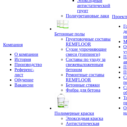
Эпоксидный
антистатический
грунт
Полиуретановые лаки
Проект
Г
д
Бетонные полы
и
Грунтовочные составы
М
REMFLOOR
Компания
О
Сухие упрочняющие
у
О компании
смеси (топпинги)
П
История
Составы по уходу за
а
Производство
свежевыложенным
П
Референс-
бетоном
П
лист
Ремонтные составы
С
Обучение
REMFLOOR
п
Вакансии
Бетонные стяжки
С
Фибра для бетона
о
Т
п
О
н
Полимерные краски
Эпоксидная краска
Антистатическая