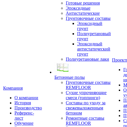
Готовые решения
Эпоксидные
Антистатические
Грунтовочные составы
Эпоксидный
грунт
Полиуретановый
грунт
Эпоксидный
антистатический
грунт
Полиуретановые лаки
Проект
Г
д
Бетонные полы
и
Грунтовочные составы
М
REMFLOOR
Компания
О
Сухие упрочняющие
у
О компании
смеси (топпинги)
П
История
Составы по уходу за
а
Производство
свежевыложенным
П
Референс-
бетоном
П
лист
Ремонтные составы
С
Обучение
REMFLOOR
п