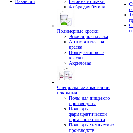
Вакансии
Бетонные стяжки
С
Фибра для бетона
о
Т
п
О
н
Полимерные краски
Эпоксидная краска
Антистатическая
краска
Полиуретановые
краски
Акриловая
Специальные химстойкие
покрытия
Полы для пищевого
производства
Полы для
фармацевтической
промышленности
Полы для химических
производств