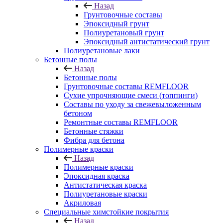
Назад
Грунтовочные составы
Эпоксидный грунт
Полиуретановый грунт
Эпоксидный антистатический грунт
Полиуретановые лаки
Бетонные полы
Назад
Бетонные полы
Грунтовочные составы REMFLOOR
Сухие упрочняющие смеси (топпинги)
Составы по уходу за свежевыложенным
бетоном
Ремонтные составы REMFLOOR
Бетонные стяжки
Фибра для бетона
Полимерные краски
Назад
Полимерные краски
Эпоксидная краска
Антистатическая краска
Полиуретановые краски
Акриловая
Специальные химстойкие покрытия
Назад