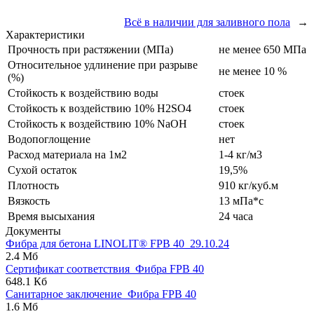
Всё в наличии для заливного пола
→
Характеристики
Прочность при растяжении (МПа)
не менее 650 МПа
Относительное удлинение при разрыве
не менее 10 %
(%)
Стойкость к воздействию воды
стоек
Стойкость к воздействию 10% H2SO4
стоек
Стойкость к воздействию 10% NaOH
стоек
Водопоглощение
нет
Расход материала на 1м2
1-4 кг/м3
Сухой остаток
19,5%
Плотность
910 кг/куб.м
Вязкость
13 мПа*с
Время высыхания
24 часа
Документы
Фибра для бетона LINOLIT® FPB 40_29.10.24
2.4 Мб
Сертификат соответствия_Фибра FPB 40
648.1 Кб
Санитарное заключение_Фибра FPB 40
1.6 Мб