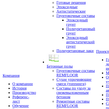
Готовые решения
Эпоксидные
Антистатические
Грунтовочные составы
Эпоксидный
грунт
Полиуретановый
грунт
Эпоксидный
антистатический
грунт
Полиуретановые лаки
Проект
Г
д
Бетонные полы
и
Грунтовочные составы
М
REMFLOOR
Компания
О
Сухие упрочняющие
у
О компании
смеси (топпинги)
П
История
Составы по уходу за
а
Производство
свежевыложенным
П
Референс-
бетоном
П
лист
Ремонтные составы
С
Обучение
REMFLOOR
п