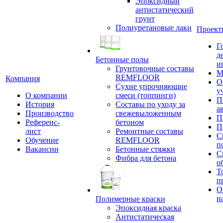
Эпоксидный
антистатический
грунт
Полиуретановые лаки
Проект
Г
д
Бетонные полы
и
Грунтовочные составы
М
REMFLOOR
Компания
О
Сухие упрочняющие
у
О компании
смеси (топпинги)
П
История
Составы по уходу за
а
Производство
свежевыложенным
П
Референс-
бетоном
П
лист
Ремонтные составы
С
Обучение
REMFLOOR
п
Вакансии
Бетонные стяжки
С
Фибра для бетона
о
Т
п
О
н
Полимерные краски
Эпоксидная краска
Антистатическая