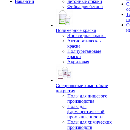
Вакансии
Бетонные стяжки
С
Фибра для бетона
о
Т
п
О
н
Полимерные краски
Эпоксидная краска
Антистатическая
краска
Полиуретановые
краски
Акриловая
Специальные химстойкие
покрытия
Полы для пищевого
производства
Полы для
фармацевтической
промышленности
Полы для химических
производств