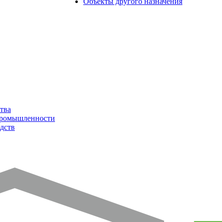
Объекты другого назначения
тва
промышленности
дств