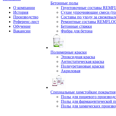
Бетонные полы
О компании
Грунтовочные составы REM
История
Сухие упрочняющие смеси (т
Производство
Составы по уходу за свежевы
Референс-лист
Ремонтные составы REMFLO
Обучение
Бетонные стяжки
Вакансии
Фибра для бетона
Полимерные краски
Эпоксидная краска
Антистатическая краска
Полиуретановые краски
Акриловая
Специальные химстойкие покрытия
Полы для пищевого производс
Полы для фармацевтической 
Полы для химических произво