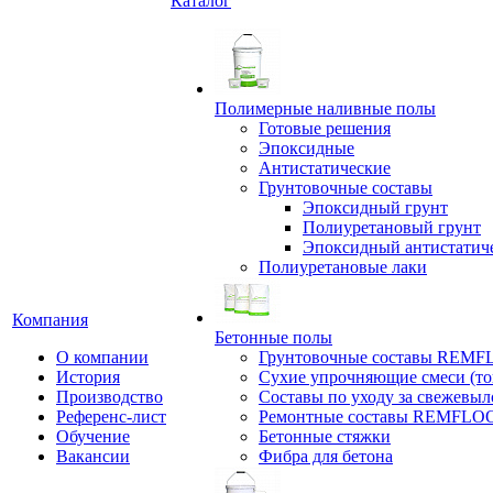
Каталог
Полимерные наливные полы
Готовые решения
Эпоксидные
Антистатические
Грунтовочные составы
Эпоксидный грунт
Полиуретановый грунт
Эпоксидный антистатич
Полиуретановые лаки
Компания
Бетонные полы
О компании
Грунтовочные составы REM
История
Сухие упрочняющие смеси (т
Производство
Составы по уходу за свежевы
Референс-лист
Ремонтные составы REMFLO
Обучение
Бетонные стяжки
Вакансии
Фибра для бетона