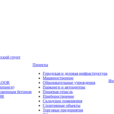
еский грунт
Проекты
Городская и деловая инфраструктура
Машиностроение
Ин
FLOOR
Образовательные учреждения
оппинги)
Паркинги и автоцентры
ложенным бетоном
Пищевая отрасль
OR
Приборостроение
Складские помещения
Спортивные объекты
Торговые предприятия