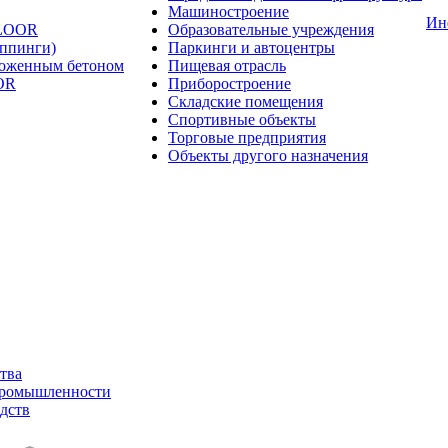
Машиностроение
Ин
FLOOR
Образовательные учреждения
оппинги)
Паркинги и автоцентры
ложенным бетоном
Пищевая отрасль
OR
Приборостроение
Складские помещения
Спортивные объекты
Торговые предприятия
Объекты другого назначения
тва
промышленности
дств