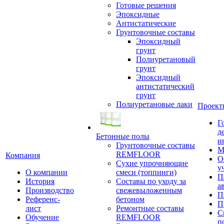
Готовые решения
Эпоксидные
Антистатические
Грунтовочные составы
Эпоксидный
грунт
Полиуретановый
грунт
Эпоксидный
антистатический
грунт
Полиуретановые лаки
Проект
Г
д
Бетонные полы
и
Грунтовочные составы
М
REMFLOOR
Компания
О
Сухие упрочняющие
у
О компании
смеси (топпинги)
П
История
Составы по уходу за
а
Производство
свежевыложенным
П
Референс-
бетоном
П
лист
Ремонтные составы
С
Обучение
REMFLOOR
п