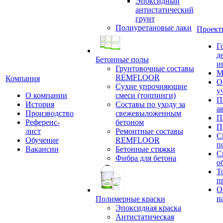
Эпоксидный
антистатический
грунт
Полиуретановые лаки
Проект
Г
д
Бетонные полы
и
Грунтовочные составы
М
REMFLOOR
Компания
О
Сухие упрочняющие
у
О компании
смеси (топпинги)
П
История
Составы по уходу за
а
Производство
свежевыложенным
П
Референс-
бетоном
П
лист
Ремонтные составы
С
Обучение
REMFLOOR
п
Вакансии
Бетонные стяжки
С
Фибра для бетона
о
Т
п
О
н
Полимерные краски
Эпоксидная краска
Антистатическая