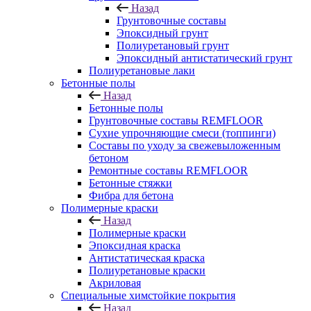
Назад
Грунтовочные составы
Эпоксидный грунт
Полиуретановый грунт
Эпоксидный антистатический грунт
Полиуретановые лаки
Бетонные полы
Назад
Бетонные полы
Грунтовочные составы REMFLOOR
Сухие упрочняющие смеси (топпинги)
Составы по уходу за свежевыложенным
бетоном
Ремонтные составы REMFLOOR
Бетонные стяжки
Фибра для бетона
Полимерные краски
Назад
Полимерные краски
Эпоксидная краска
Антистатическая краска
Полиуретановые краски
Акриловая
Специальные химстойкие покрытия
Назад