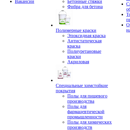
Вакансии
Бетонные стяжки
С
Фибра для бетона
о
Т
п
О
н
Полимерные краски
Эпоксидная краска
Антистатическая
краска
Полиуретановые
краски
Акриловая
Специальные химстойкие
покрытия
Полы для пищевого
производства
Полы для
фармацевтической
промышленности
Полы для химических
производств