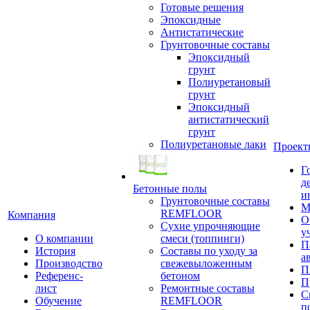
Готовые решения
Эпоксидные
Антистатические
Грунтовочные составы
Эпоксидный
грунт
Полиуретановый
грунт
Эпоксидный
антистатический
грунт
Полиуретановые лаки
Проект
Г
д
Бетонные полы
и
Грунтовочные составы
М
REMFLOOR
Компания
О
Сухие упрочняющие
у
О компании
смеси (топпинги)
П
История
Составы по уходу за
а
Производство
свежевыложенным
П
Референс-
бетоном
П
лист
Ремонтные составы
С
Обучение
REMFLOOR
п