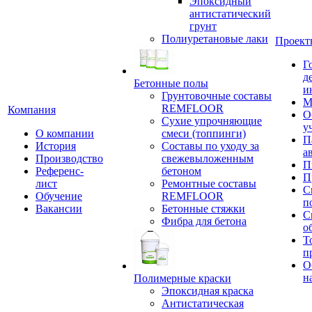
Эпоксидный
антистатический
грунт
Полиуретановые лаки
Проект
Г
д
Бетонные полы
и
Грунтовочные составы
М
REMFLOOR
Компания
О
Сухие упрочняющие
у
О компании
смеси (топпинги)
П
История
Составы по уходу за
а
Производство
свежевыложенным
П
Референс-
бетоном
П
лист
Ремонтные составы
С
Обучение
REMFLOOR
п
Вакансии
Бетонные стяжки
С
Фибра для бетона
о
Т
п
О
н
Полимерные краски
Эпоксидная краска
Антистатическая