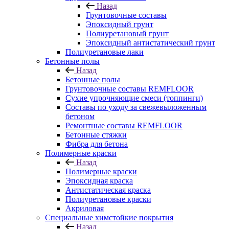
Назад
Грунтовочные составы
Эпоксидный грунт
Полиуретановый грунт
Эпоксидный антистатический грунт
Полиуретановые лаки
Бетонные полы
Назад
Бетонные полы
Грунтовочные составы REMFLOOR
Сухие упрочняющие смеси (топпинги)
Составы по уходу за свежевыложенным
бетоном
Ремонтные составы REMFLOOR
Бетонные стяжки
Фибра для бетона
Полимерные краски
Назад
Полимерные краски
Эпоксидная краска
Антистатическая краска
Полиуретановые краски
Акриловая
Специальные химстойкие покрытия
Назад