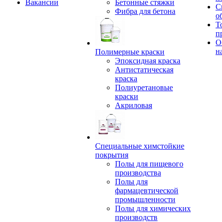
Вакансии
Бетонные стяжки
С
Фибра для бетона
о
Т
п
О
н
Полимерные краски
Эпоксидная краска
Антистатическая
краска
Полиуретановые
краски
Акриловая
Специальные химстойкие
покрытия
Полы для пищевого
производства
Полы для
фармацевтической
промышленности
Полы для химических
производств