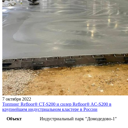
7 октября 2022
Топпинг Refloor®️ CT-S200 и силер Refloor®️ AC-S200 в
крупнейшем индустриальном кластере в России
Объект
Индустриальный парк "Домодедово-1"