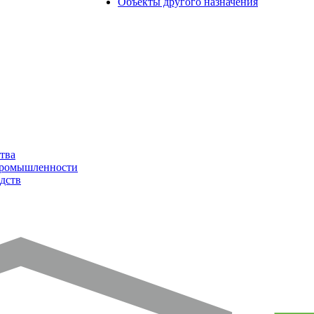
Объекты другого назначения
тва
промышленности
дств