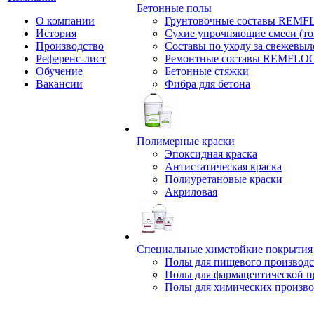
Бетонные полы
О компании
Грунтовочные составы REM
История
Сухие упрочняющие смеси (т
Производство
Составы по уходу за свежевы
Референс-лист
Ремонтные составы REMFLO
Обучение
Бетонные стяжки
Вакансии
Фибра для бетона
Полимерные краски
Эпоксидная краска
Антистатическая краска
Полиуретановые краски
Акриловая
Специальные химстойкие покрытия
Полы для пищевого производс
Полы для фармацевтической 
Полы для химических произво