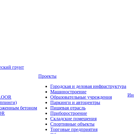
еский грунт
Проекты
Городская и деловая инфраструктура
Машиностроение
Ин
FLOOR
Образовательные учреждения
оппинги)
Паркинги и автоцентры
ложенным бетоном
Пищевая отрасль
OR
Приборостроение
Складские помещения
Спортивные объекты
Торговые предприятия