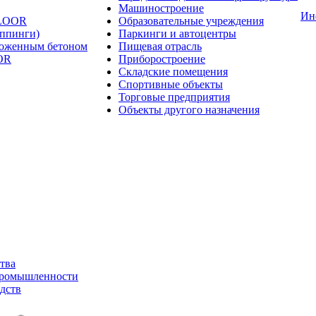
Машиностроение
Ин
FLOOR
Образовательные учреждения
оппинги)
Паркинги и автоцентры
ложенным бетоном
Пищевая отрасль
OR
Приборостроение
Складские помещения
Спортивные объекты
Торговые предприятия
Объекты другого назначения
тва
промышленности
дств