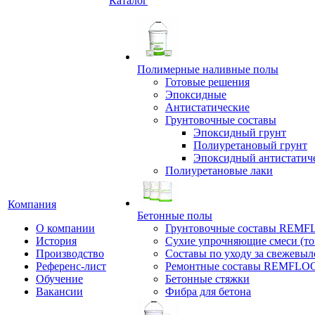
Каталог
Полимерные наливные полы
Готовые решения
Эпоксидные
Антистатические
Грунтовочные составы
Эпоксидный грунт
Полиуретановый грунт
Эпоксидный антистатич
Полиуретановые лаки
Компания
Бетонные полы
О компании
Грунтовочные составы REM
История
Сухие упрочняющие смеси (т
Производство
Составы по уходу за свежевы
Референс-лист
Ремонтные составы REMFLO
Обучение
Бетонные стяжки
Вакансии
Фибра для бетона