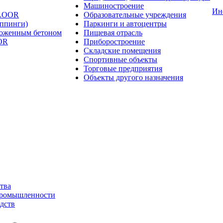
Машиностроение
Ин
FLOOR
Образовательные учреждения
оппинги)
Паркинги и автоцентры
ложенным бетоном
Пищевая отрасль
OR
Приборостроение
Складские помещения
Спортивные объекты
Торговые предприятия
Объекты другого назначения
тва
промышленности
дств