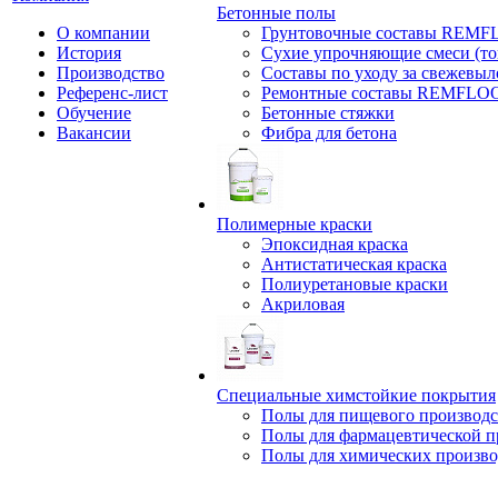
Бетонные полы
О компании
Грунтовочные составы REM
История
Сухие упрочняющие смеси (т
Производство
Составы по уходу за свежевы
Референс-лист
Ремонтные составы REMFLO
Обучение
Бетонные стяжки
Вакансии
Фибра для бетона
Полимерные краски
Эпоксидная краска
Антистатическая краска
Полиуретановые краски
Акриловая
Специальные химстойкие покрытия
Полы для пищевого производс
Полы для фармацевтической 
Полы для химических произво