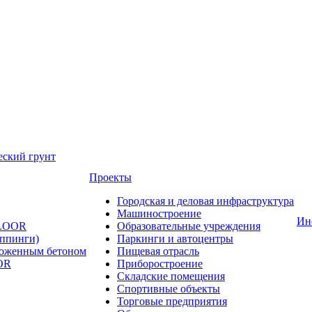
еский грунт
Проекты
Городская и деловая инфраструктура
Машиностроение
Ин
FLOOR
Образовательные учреждения
оппинги)
Паркинги и автоцентры
ложенным бетоном
Пищевая отрасль
OR
Приборостроение
Складские помещения
Спортивные объекты
Торговые предприятия