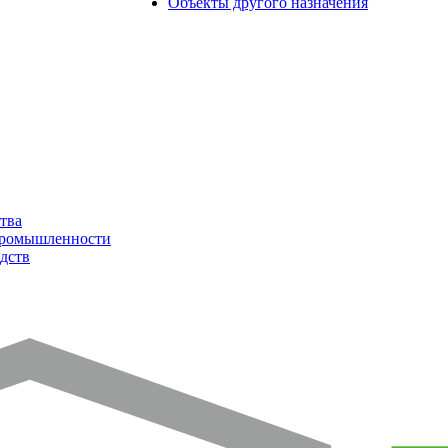
Объекты другого назначения
тва
промышленности
дств