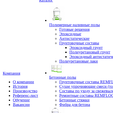
Каталог
Полимерные наливные полы
Готовые решения
Эпоксидные
Антистатические
Грунтовочные составы
Эпоксидный грунт
Полиуретановый грунт
Эпоксидный антистатич
Полиуретановые лаки
Компания
Бетонные полы
О компании
Грунтовочные составы REM
История
Сухие упрочняющие смеси (т
Производство
Составы по уходу за свежевы
Референс-лист
Ремонтные составы REMFLO
Обучение
Бетонные стяжки
Вакансии
Фибра для бетона