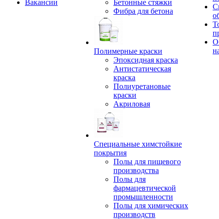
Вакансии
Бетонные стяжки
С
Фибра для бетона
о
Т
п
О
н
Полимерные краски
Эпоксидная краска
Антистатическая
краска
Полиуретановые
краски
Акриловая
Специальные химстойкие
покрытия
Полы для пищевого
производства
Полы для
фармацевтической
промышленности
Полы для химических
производств