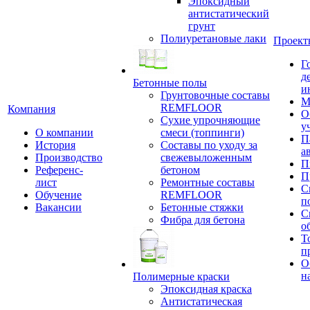
Эпоксидный
антистатический
грунт
Полиуретановые лаки
Проект
Г
д
Бетонные полы
и
Грунтовочные составы
М
REMFLOOR
Компания
О
Сухие упрочняющие
у
О компании
смеси (топпинги)
П
История
Составы по уходу за
а
Производство
свежевыложенным
П
Референс-
бетоном
П
лист
Ремонтные составы
С
Обучение
REMFLOOR
п
Вакансии
Бетонные стяжки
С
Фибра для бетона
о
Т
п
О
н
Полимерные краски
Эпоксидная краска
Антистатическая