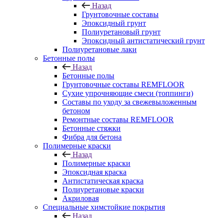
Назад
Грунтовочные составы
Эпоксидный грунт
Полиуретановый грунт
Эпоксидный антистатический грунт
Полиуретановые лаки
Бетонные полы
Назад
Бетонные полы
Грунтовочные составы REMFLOOR
Сухие упрочняющие смеси (топпинги)
Составы по уходу за свежевыложенным
бетоном
Ремонтные составы REMFLOOR
Бетонные стяжки
Фибра для бетона
Полимерные краски
Назад
Полимерные краски
Эпоксидная краска
Антистатическая краска
Полиуретановые краски
Акриловая
Специальные химстойкие покрытия
Назад