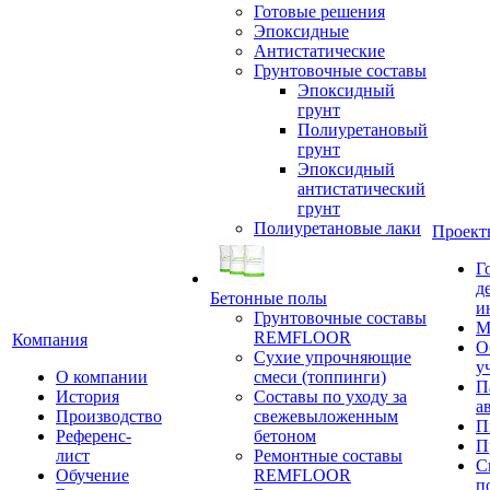
Готовые решения
Эпоксидные
Антистатические
Грунтовочные составы
Эпоксидный
грунт
Полиуретановый
грунт
Эпоксидный
антистатический
грунт
Полиуретановые лаки
Проект
Г
д
Бетонные полы
и
Грунтовочные составы
М
REMFLOOR
Компания
О
Сухие упрочняющие
у
О компании
смеси (топпинги)
П
История
Составы по уходу за
а
Производство
свежевыложенным
П
Референс-
бетоном
П
лист
Ремонтные составы
С
Обучение
REMFLOOR
п