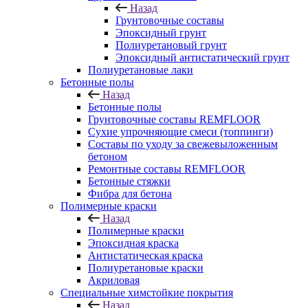
Назад
Грунтовочные составы
Эпоксидный грунт
Полиуретановый грунт
Эпоксидный антистатический грунт
Полиуретановые лаки
Бетонные полы
Назад
Бетонные полы
Грунтовочные составы REMFLOOR
Сухие упрочняющие смеси (топпинги)
Составы по уходу за свежевыложенным
бетоном
Ремонтные составы REMFLOOR
Бетонные стяжки
Фибра для бетона
Полимерные краски
Назад
Полимерные краски
Эпоксидная краска
Антистатическая краска
Полиуретановые краски
Акриловая
Специальные химстойкие покрытия
Назад