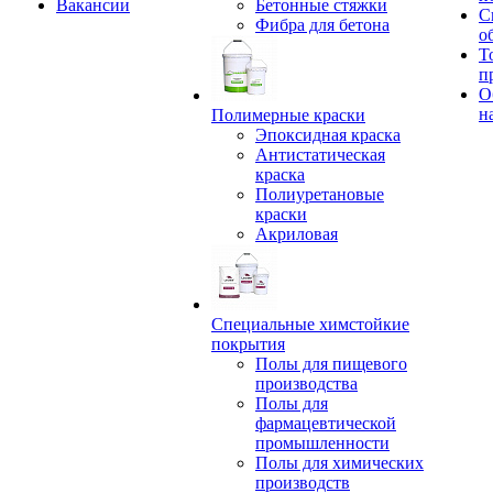
Вакансии
Бетонные стяжки
С
Фибра для бетона
о
Т
п
О
н
Полимерные краски
Эпоксидная краска
Антистатическая
краска
Полиуретановые
краски
Акриловая
Специальные химстойкие
покрытия
Полы для пищевого
производства
Полы для
фармацевтической
промышленности
Полы для химических
производств