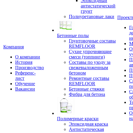
Эпоксидный
антистатический
грунт
Полиуретановые лаки
Проект
Г
д
Бетонные полы
и
Грунтовочные составы
М
REMFLOOR
Компания
О
Сухие упрочняющие
у
О компании
смеси (топпинги)
П
История
Составы по уходу за
а
Производство
свежевыложенным
П
Референс-
бетоном
П
лист
Ремонтные составы
С
Обучение
REMFLOOR
п
Вакансии
Бетонные стяжки
С
Фибра для бетона
о
Т
п
О
н
Полимерные краски
Эпоксидная краска
Антистатическая