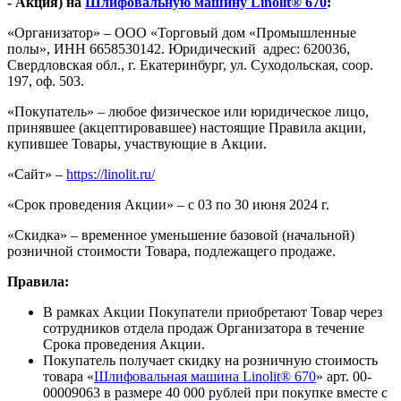
- Акция) на
Шлифовальную машину Linolit® 670
:
«Организатор» – ООО «Торговый дом «Промышленные
полы», ИНН 6658530142. Юридический адрес: 620036,
Свердловская обл., г. Екатеринбург, ул. Суходольская, соор.
197, оф. 503.
«Покупатель» – любое физическое или юридическое лицо,
принявшее (акцептировавшее) настоящие Правила акции,
купившее Товары, участвующие в Акции.
«Сайт» –
https://linolit.ru/
«Срок проведения Акции» – с 03 по 30 июня 2024 г.
«Скидка» – временное уменьшение базовой (начальной)
розничной стоимости Товара, подлежащего продаже.
Правила:
В рамках Акции Покупатели приобретают Товар через
сотрудников отдела продаж Организатора в течение
Срока проведения Акции.
Покупатель получает скидку на розничную стоимость
товара «
Шлифовальная машина Linolit® 670
» арт. 00-
00009063 в размере 40 000 рублей при покупке вместе с