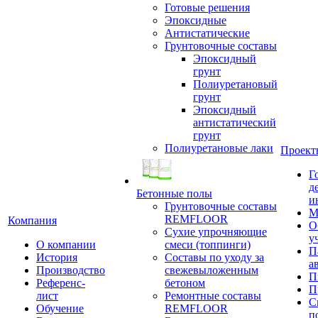
Готовые решения
Эпоксидные
Антистатические
Грунтовочные составы
Эпоксидный
грунт
Полиуретановый
грунт
Эпоксидный
антистатический
грунт
Полиуретановые лаки
Проект
Г
д
Бетонные полы
и
Грунтовочные составы
М
REMFLOOR
Компания
О
Сухие упрочняющие
у
О компании
смеси (топпинги)
П
История
Составы по уходу за
а
Производство
свежевыложенным
П
Референс-
бетоном
П
лист
Ремонтные составы
С
Обучение
REMFLOOR
п