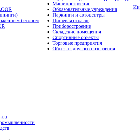
Машиностроение
Ин
FLOOR
Образовательные учреждения
оппинги)
Паркинги и автоцентры
ложенным бетоном
Пищевая отрасль
OR
Приборостроение
Складские помещения
Спортивные объекты
Торговые предприятия
Объекты другого назначения
тва
промышленности
дств