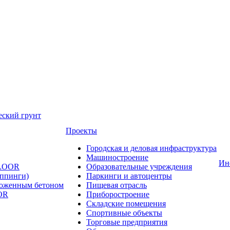
еский грунт
Проекты
Городская и деловая инфраструктура
Машиностроение
Ин
FLOOR
Образовательные учреждения
оппинги)
Паркинги и автоцентры
ложенным бетоном
Пищевая отрасль
OR
Приборостроение
Складские помещения
Спортивные объекты
Торговые предприятия