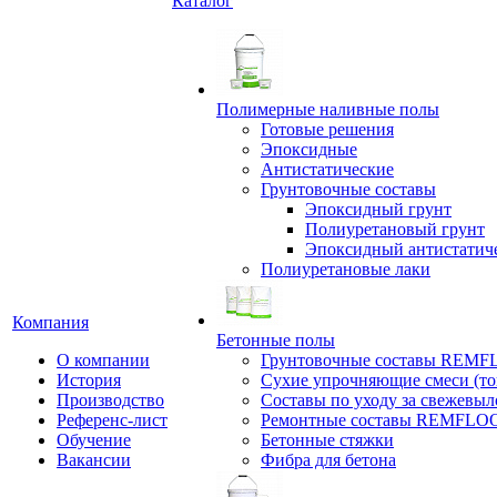
Каталог
Полимерные наливные полы
Готовые решения
Эпоксидные
Антистатические
Грунтовочные составы
Эпоксидный грунт
Полиуретановый грунт
Эпоксидный антистатич
Полиуретановые лаки
Компания
Бетонные полы
О компании
Грунтовочные составы REM
История
Сухие упрочняющие смеси (т
Производство
Составы по уходу за свежевы
Референс-лист
Ремонтные составы REMFLO
Обучение
Бетонные стяжки
Вакансии
Фибра для бетона