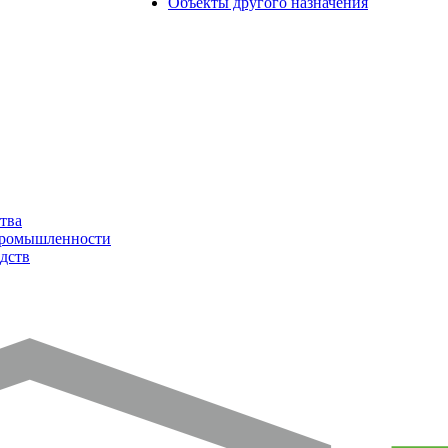
Объекты другого назначения
тва
промышленности
дств