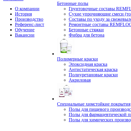
Бетонные полы
О компании
Грунтовочные составы REM
История
Сухие упрочняющие смеси (т
Производство
Составы по уходу за свежевы
Референс-лист
Ремонтные составы REMFLO
Обучение
Бетонные стяжки
Вакансии
Фибра для бетона
Полимерные краски
Эпоксидная краска
Антистатическая краска
Полиуретановые краски
Акриловая
Специальные химстойкие покрытия
Полы для пищевого производс
Полы для фармацевтической 
Полы для химических произво