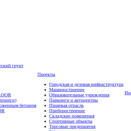
еский грунт
Проекты
Городская и деловая инфраструктура
Машиностроение
Ин
FLOOR
Образовательные учреждения
оппинги)
Паркинги и автоцентры
ложенным бетоном
Пищевая отрасль
OR
Приборостроение
Складские помещения
Спортивные объекты
Торговые предприятия