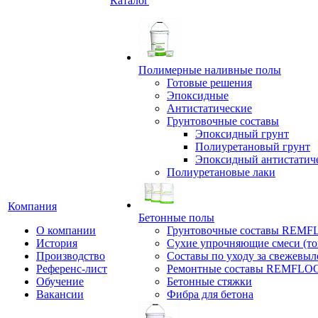
Каталог
Полимерные наливные полы
Готовые решения
Эпоксидные
Антистатические
Грунтовочные составы
Эпоксидный грунт
Полиуретановый грунт
Эпоксидный антистатич
Полиуретановые лаки
Компания
Бетонные полы
О компании
Грунтовочные составы REM
История
Сухие упрочняющие смеси (т
Производство
Составы по уходу за свежевы
Референс-лист
Ремонтные составы REMFLO
Обучение
Бетонные стяжки
Вакансии
Фибра для бетона