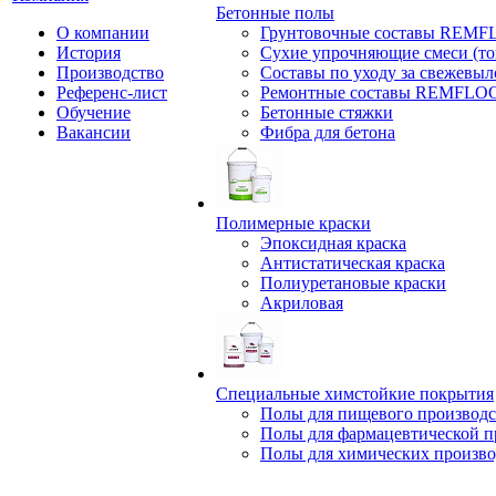
Бетонные полы
О компании
Грунтовочные составы REM
История
Сухие упрочняющие смеси (т
Производство
Составы по уходу за свежевы
Референс-лист
Ремонтные составы REMFLO
Обучение
Бетонные стяжки
Вакансии
Фибра для бетона
Полимерные краски
Эпоксидная краска
Антистатическая краска
Полиуретановые краски
Акриловая
Специальные химстойкие покрытия
Полы для пищевого производс
Полы для фармацевтической 
Полы для химических произво