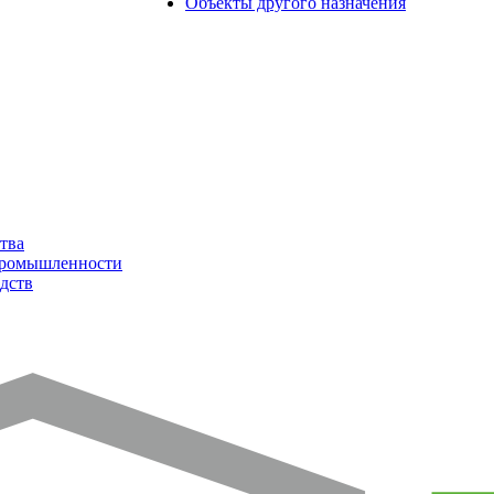
Объекты другого назначения
тва
промышленности
дств