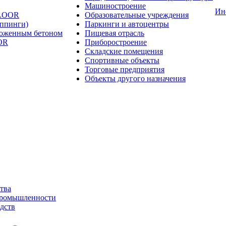
Машиностроение
Ин
FLOOR
Образовательные учреждения
оппинги)
Паркинги и автоцентры
ложенным бетоном
Пищевая отрасль
OR
Приборостроение
Складские помещения
Спортивные объекты
Торговые предприятия
Объекты другого назначения
тва
промышленности
дств