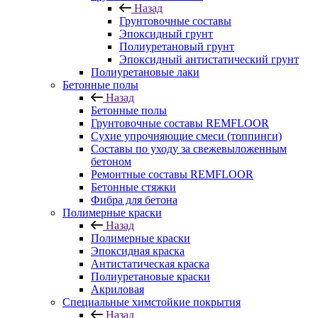
Назад
Грунтовочные составы
Эпоксидный грунт
Полиуретановый грунт
Эпоксидный антистатический грунт
Полиуретановые лаки
Бетонные полы
Назад
Бетонные полы
Грунтовочные составы REMFLOOR
Сухие упрочняющие смеси (топпинги)
Составы по уходу за свежевыложенным
бетоном
Ремонтные составы REMFLOOR
Бетонные стяжки
Фибра для бетона
Полимерные краски
Назад
Полимерные краски
Эпоксидная краска
Антистатическая краска
Полиуретановые краски
Акриловая
Специальные химстойкие покрытия
Назад