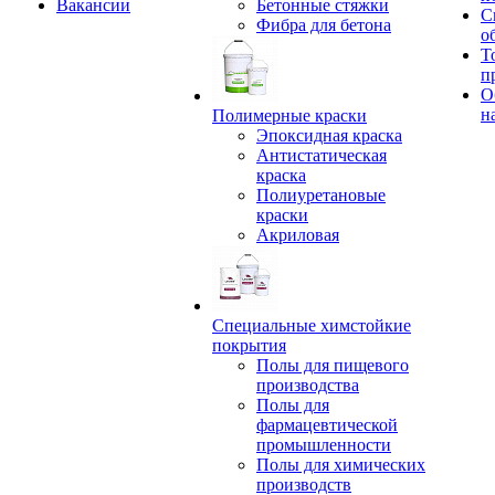
Вакансии
Бетонные стяжки
С
Фибра для бетона
о
Т
п
О
н
Полимерные краски
Эпоксидная краска
Антистатическая
краска
Полиуретановые
краски
Акриловая
Специальные химстойкие
покрытия
Полы для пищевого
производства
Полы для
фармацевтической
промышленности
Полы для химических
производств