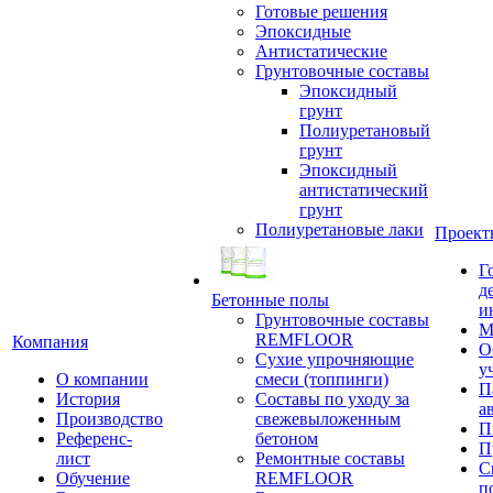
Готовые решения
Эпоксидные
Антистатические
Грунтовочные составы
Эпоксидный
грунт
Полиуретановый
грунт
Эпоксидный
антистатический
грунт
Полиуретановые лаки
Проект
Г
д
Бетонные полы
и
Грунтовочные составы
М
REMFLOOR
Компания
О
Сухие упрочняющие
у
О компании
смеси (топпинги)
П
История
Составы по уходу за
а
Производство
свежевыложенным
П
Референс-
бетоном
П
лист
Ремонтные составы
С
Обучение
REMFLOOR
п