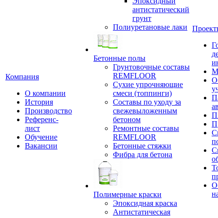
Эпоксидный
антистатический
грунт
Полиуретановые лаки
Проект
Г
д
Бетонные полы
и
Грунтовочные составы
М
REMFLOOR
Компания
О
Сухие упрочняющие
у
О компании
смеси (топпинги)
П
История
Составы по уходу за
а
Производство
свежевыложенным
П
Референс-
бетоном
П
лист
Ремонтные составы
С
Обучение
REMFLOOR
п
Вакансии
Бетонные стяжки
С
Фибра для бетона
о
Т
п
О
н
Полимерные краски
Эпоксидная краска
Антистатическая