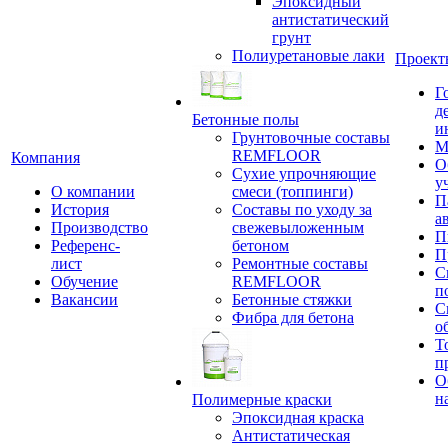
Эпоксидный
антистатический
грунт
Полиуретановые лаки
Проект
Г
д
Бетонные полы
и
Грунтовочные составы
М
REMFLOOR
Компания
О
Сухие упрочняющие
у
О компании
смеси (топпинги)
П
История
Составы по уходу за
а
Производство
свежевыложенным
П
Референс-
бетоном
П
лист
Ремонтные составы
С
Обучение
REMFLOOR
п
Вакансии
Бетонные стяжки
С
Фибра для бетона
о
Т
п
О
н
Полимерные краски
Эпоксидная краска
Антистатическая