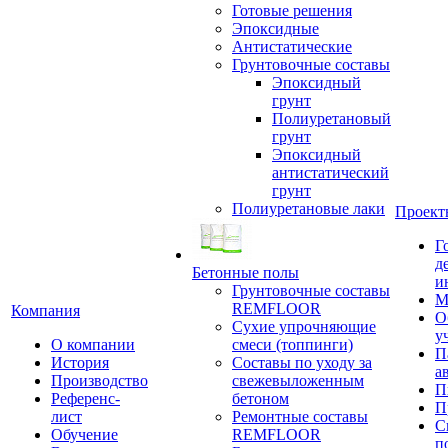
Готовые решения
Эпоксидные
Антистатические
Грунтовочные составы
Эпоксидный
грунт
Полиуретановый
грунт
Эпоксидный
антистатический
грунт
Полиуретановые лаки
Проект
Г
д
Бетонные полы
и
Грунтовочные составы
М
REMFLOOR
Компания
О
Сухие упрочняющие
у
О компании
смеси (топпинги)
П
История
Составы по уходу за
а
Производство
свежевыложенным
П
Референс-
бетоном
П
лист
Ремонтные составы
С
Обучение
REMFLOOR
п