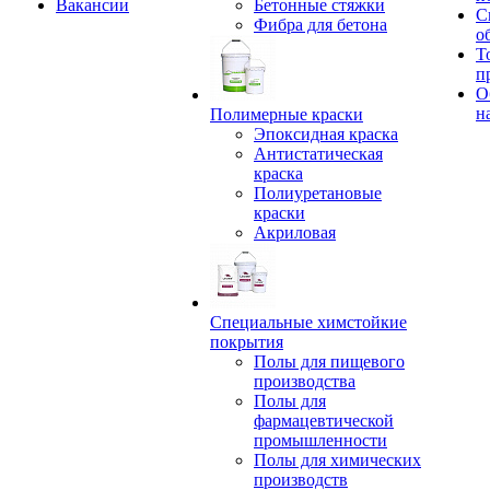
Вакансии
Бетонные стяжки
С
Фибра для бетона
о
Т
п
О
н
Полимерные краски
Эпоксидная краска
Антистатическая
краска
Полиуретановые
краски
Акриловая
Специальные химстойкие
покрытия
Полы для пищевого
производства
Полы для
фармацевтической
промышленности
Полы для химических
производств