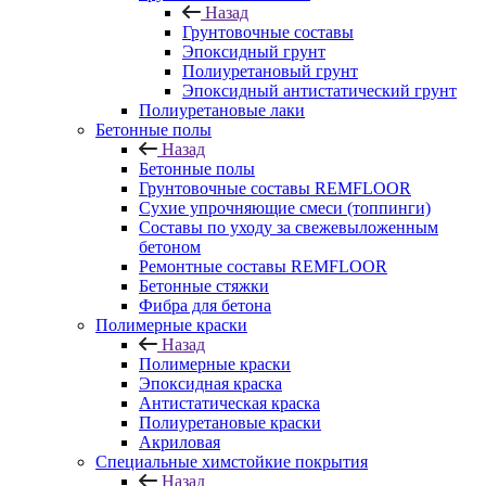
Назад
Грунтовочные составы
Эпоксидный грунт
Полиуретановый грунт
Эпоксидный антистатический грунт
Полиуретановые лаки
Бетонные полы
Назад
Бетонные полы
Грунтовочные составы REMFLOOR
Сухие упрочняющие смеси (топпинги)
Составы по уходу за свежевыложенным
бетоном
Ремонтные составы REMFLOOR
Бетонные стяжки
Фибра для бетона
Полимерные краски
Назад
Полимерные краски
Эпоксидная краска
Антистатическая краска
Полиуретановые краски
Акриловая
Специальные химстойкие покрытия
Назад