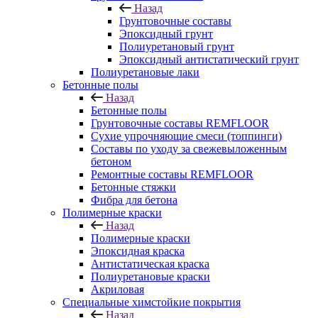
Назад
Грунтовочные составы
Эпоксидный грунт
Полиуретановый грунт
Эпоксидный антистатический грунт
Полиуретановые лаки
Бетонные полы
Назад
Бетонные полы
Грунтовочные составы REMFLOOR
Сухие упрочняющие смеси (топпинги)
Составы по уходу за свежевыложенным
бетоном
Ремонтные составы REMFLOOR
Бетонные стяжки
Фибра для бетона
Полимерные краски
Назад
Полимерные краски
Эпоксидная краска
Антистатическая краска
Полиуретановые краски
Акриловая
Специальные химстойкие покрытия
Назад