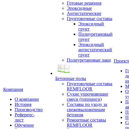
Готовые решения
Эпоксидные
Антистатические
Грунтовочные составы
Эпоксидный
грунт
Полиуретановый
грунт
Эпоксидный
антистатический
грунт
Полиуретановые лаки
Проект
Г
д
Бетонные полы
и
Грунтовочные составы
М
REMFLOOR
Компания
О
Сухие упрочняющие
у
О компании
смеси (топпинги)
П
История
Составы по уходу за
а
Производство
свежевыложенным
П
Референс-
бетоном
П
лист
Ремонтные составы
С
Обучение
REMFLOOR
п