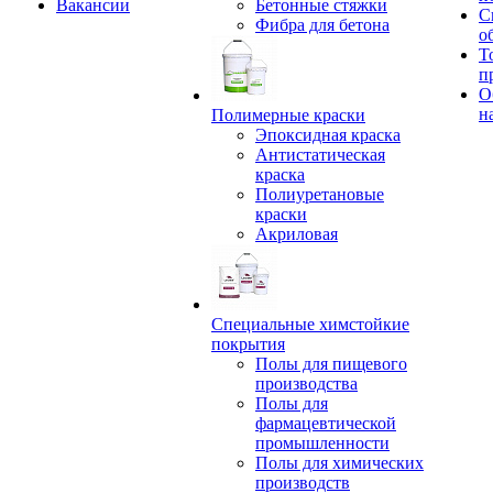
Вакансии
Бетонные стяжки
С
Фибра для бетона
о
Т
п
О
н
Полимерные краски
Эпоксидная краска
Антистатическая
краска
Полиуретановые
краски
Акриловая
Специальные химстойкие
покрытия
Полы для пищевого
производства
Полы для
фармацевтической
промышленности
Полы для химических
производств