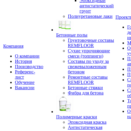
Эпоксидный
антистатический
грунт
Полиуретановые лаки
Проект
Г
д
Бетонные полы
и
Грунтовочные составы
М
REMFLOOR
Компания
О
Сухие упрочняющие
у
О компании
смеси (топпинги)
П
История
Составы по уходу за
а
Производство
свежевыложенным
П
Референс-
бетоном
П
лист
Ремонтные составы
С
Обучение
REMFLOOR
п
Вакансии
Бетонные стяжки
С
Фибра для бетона
о
Т
п
О
н
Полимерные краски
Эпоксидная краска
Антистатическая