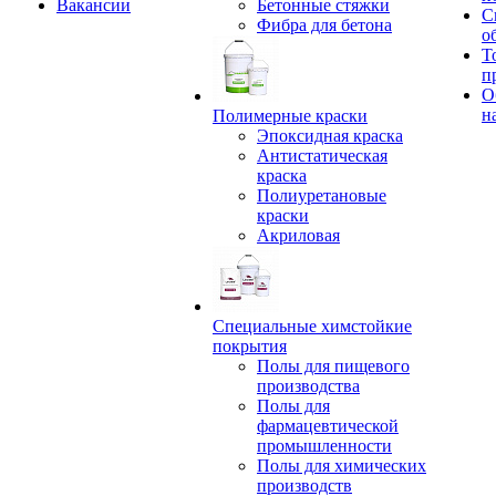
Вакансии
Бетонные стяжки
С
Фибра для бетона
о
Т
п
О
н
Полимерные краски
Эпоксидная краска
Антистатическая
краска
Полиуретановые
краски
Акриловая
Специальные химстойкие
покрытия
Полы для пищевого
производства
Полы для
фармацевтической
промышленности
Полы для химических
производств