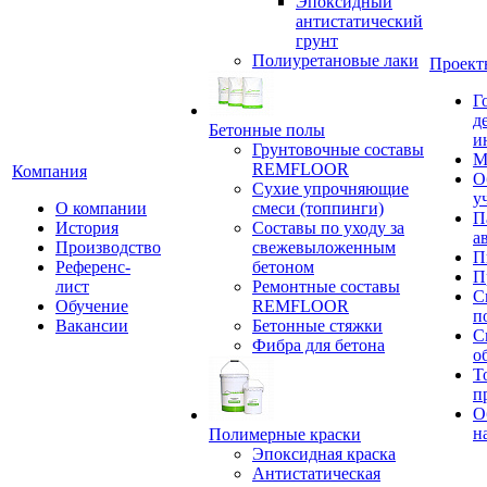
Эпоксидный
антистатический
грунт
Полиуретановые лаки
Проект
Г
д
Бетонные полы
и
Грунтовочные составы
М
REMFLOOR
Компания
О
Сухие упрочняющие
у
О компании
смеси (топпинги)
П
История
Составы по уходу за
а
Производство
свежевыложенным
П
Референс-
бетоном
П
лист
Ремонтные составы
С
Обучение
REMFLOOR
п
Вакансии
Бетонные стяжки
С
Фибра для бетона
о
Т
п
О
н
Полимерные краски
Эпоксидная краска
Антистатическая