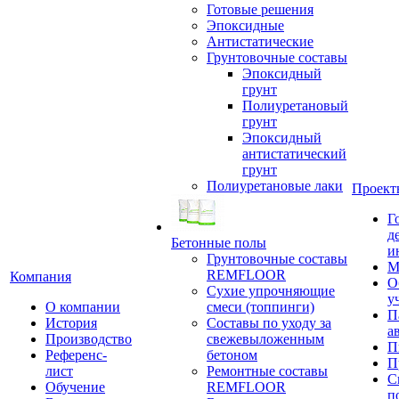
Готовые решения
Эпоксидные
Антистатические
Грунтовочные составы
Эпоксидный
грунт
Полиуретановый
грунт
Эпоксидный
антистатический
грунт
Полиуретановые лаки
Проект
Г
д
Бетонные полы
и
Грунтовочные составы
М
REMFLOOR
Компания
О
Сухие упрочняющие
у
О компании
смеси (топпинги)
П
История
Составы по уходу за
а
Производство
свежевыложенным
П
Референс-
бетоном
П
лист
Ремонтные составы
С
Обучение
REMFLOOR
п