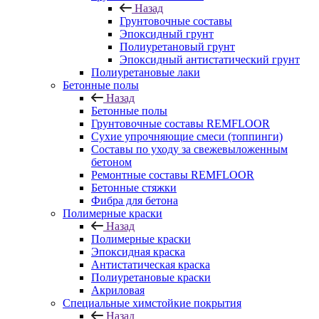
Назад
Грунтовочные составы
Эпоксидный грунт
Полиуретановый грунт
Эпоксидный антистатический грунт
Полиуретановые лаки
Бетонные полы
Назад
Бетонные полы
Грунтовочные составы REMFLOOR
Сухие упрочняющие смеси (топпинги)
Составы по уходу за свежевыложенным
бетоном
Ремонтные составы REMFLOOR
Бетонные стяжки
Фибра для бетона
Полимерные краски
Назад
Полимерные краски
Эпоксидная краска
Антистатическая краска
Полиуретановые краски
Акриловая
Специальные химстойкие покрытия
Назад