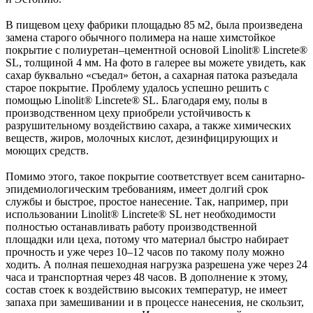
⠀
В пищевом цеху фабрики площадью 85 м2, была произведена
замена старого обычного полимера на наше химстойкое
покрытие с полиуретан–цементной основой Linolit®️ Lincrete®️
SL, толщиной 4 мм. На фото в галерее вы можете увидеть, как
сахар буквально «съедал» бетон, а сахарная патока разъедала
старое покрытие. Проблему удалось успешно решить с
помощью Linolit®️ Lincrete®️ SL. Благодаря ему, полы в
производственном цеху приобрели устойчивость к
разрушительному воздействию сахара, а также химических
веществ, жиров, молочных кислот, дезинфицирующих и
моющих средств.
⠀
Помимо этого, такое покрытие соответствует всем санитарно-
эпидемиологическим требованиям, имеет долгий срок
службы и быстрое, простое нанесение. Так, например, при
использовании Linolit®️ Lincrete®️ SL нет необходимости
полностью останавливать работу производственной
площадки или цеха, потому что материал быстро набирает
прочность и уже через 10–12 часов по такому полу можно
ходить. А полная пешеходная нагрузка разрешена уже через 24
часа и транспортная через 48 часов. В дополнение к этому,
состав стоек к воздействию высоких температур, не имеет
запаха при замешивании и в процессе нанесения, не скользит,