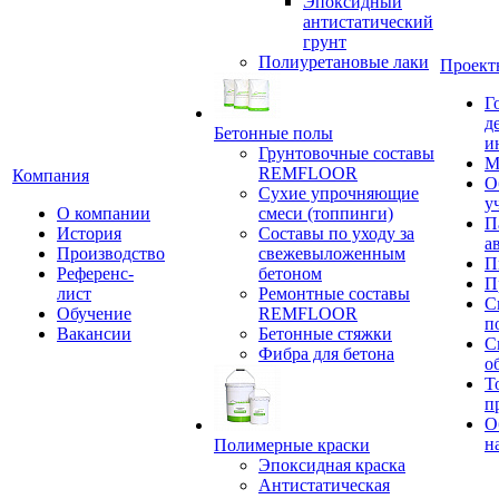
Эпоксидный
антистатический
грунт
Полиуретановые лаки
Проект
Г
д
Бетонные полы
и
Грунтовочные составы
М
REMFLOOR
Компания
О
Сухие упрочняющие
у
О компании
смеси (топпинги)
П
История
Составы по уходу за
а
Производство
свежевыложенным
П
Референс-
бетоном
П
лист
Ремонтные составы
С
Обучение
REMFLOOR
п
Вакансии
Бетонные стяжки
С
Фибра для бетона
о
Т
п
О
н
Полимерные краски
Эпоксидная краска
Антистатическая