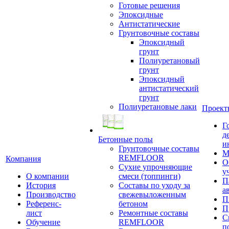
Готовые решения
Эпоксидные
Антистатические
Грунтовочные составы
Эпоксидный
грунт
Полиуретановый
грунт
Эпоксидный
антистатический
грунт
Полиуретановые лаки
Проект
Г
д
Бетонные полы
и
Грунтовочные составы
М
REMFLOOR
Компания
О
Сухие упрочняющие
у
О компании
смеси (топпинги)
П
История
Составы по уходу за
а
Производство
свежевыложенным
П
Референс-
бетоном
П
лист
Ремонтные составы
С
Обучение
REMFLOOR
п