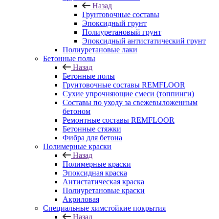
Назад
Грунтовочные составы
Эпоксидный грунт
Полиуретановый грунт
Эпоксидный антистатический грунт
Полиуретановые лаки
Бетонные полы
Назад
Бетонные полы
Грунтовочные составы REMFLOOR
Сухие упрочняющие смеси (топпинги)
Составы по уходу за свежевыложенным
бетоном
Ремонтные составы REMFLOOR
Бетонные стяжки
Фибра для бетона
Полимерные краски
Назад
Полимерные краски
Эпоксидная краска
Антистатическая краска
Полиуретановые краски
Акриловая
Специальные химстойкие покрытия
Назад