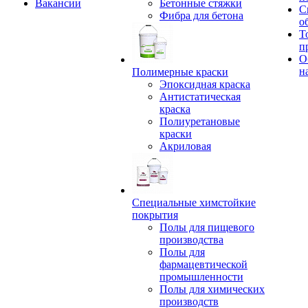
Вакансии
Бетонные стяжки
С
Фибра для бетона
о
Т
п
О
н
Полимерные краски
Эпоксидная краска
Антистатическая
краска
Полиуретановые
краски
Акриловая
Специальные химстойкие
покрытия
Полы для пищевого
производства
Полы для
фармацевтической
промышленности
Полы для химических
производств